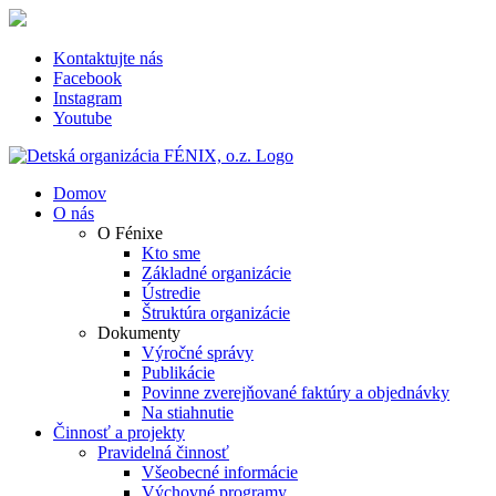
Skip
to
content
Kontaktujte nás
Facebook
Instagram
Youtube
Domov
O nás
O Fénixe
Kto sme
Základné organizácie
Ústredie
Štruktúra organizácie
Dokumenty
Výročné správy
Publikácie
Povinne zverejňované faktúry a objednávky
Na stiahnutie
Činnosť a projekty
Pravidelná činnosť
Všeobecné informácie
Výchovné programy