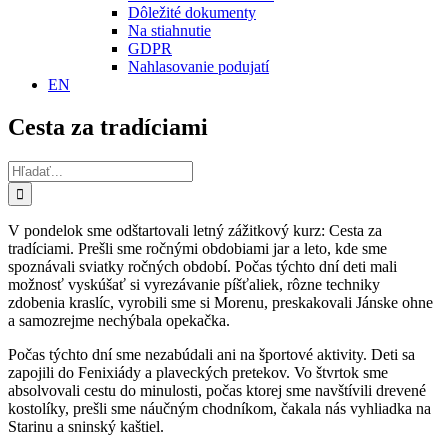
Dôležité dokumenty
Na stiahnutie
GDPR
Nahlasovanie podujatí
EN
Cesta za tradíciami
Hľadať:
V pondelok sme odštartovali letný zážitkový kurz: Cesta za
tradíciami. Prešli sme ročnými obdobiami jar a leto, kde sme
spoznávali sviatky ročných období. Počas týchto dní deti mali
možnosť vyskúšať si vyrezávanie píšťaliek, rôzne techniky
zdobenia kraslíc, vyrobili sme si Morenu, preskakovali Jánske ohne
a samozrejme nechýbala opekačka.
Počas týchto dní sme nezabúdali ani na športové aktivity. Deti sa
zapojili do Fenixiády a plaveckých pretekov. Vo štvrtok sme
absolvovali cestu do minulosti, počas ktorej sme navštívili drevené
kostolíky, prešli sme náučným chodníkom, čakala nás vyhliadka na
Starinu a sninský kaštiel.