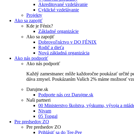
Akreditované vzdelávanie
Cyklické vzdelávanie
Projekty
Ako sa zapojiť
Kde je Fénix?
Základné organizácie
Ako sa zapojiť
Dobrovoľníctvo v DO FÉNIX
Rodič a dieťa
Nová základná organizácia
Ako nás podporiť
Ako nás podporiť
Každý zamestnanec môže každoročne poukázať určité perce
dáva zmysel. Poukázaním Vašich 2% máme možnosť vzdel
Darujme.sk
Podporte nás cez Darujme.sk
Naši partneri
00 Ministerstvo školstva, výskumu, vývoja a mlá
Nivam
05 Topgal
Pre predsedov ZO
Pre predsedov ZO
Prihlásiť sa do Tee-Pee