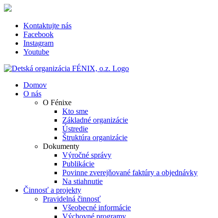
Skip
to
content
Kontaktujte nás
Facebook
Instagram
Youtube
Domov
O nás
O Fénixe
Kto sme
Základné organizácie
Ústredie
Štruktúra organizácie
Dokumenty
Výročné správy
Publikácie
Povinne zverejňované faktúry a objednávky
Na stiahnutie
Činnosť a projekty
Pravidelná činnosť
Všeobecné informácie
Výchovné programy