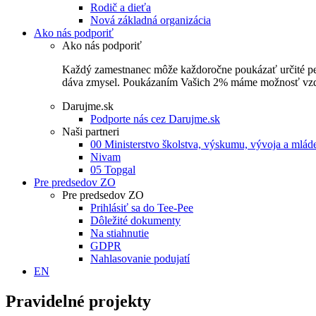
Rodič a dieťa
Nová základná organizácia
Ako nás podporiť
Ako nás podporiť
Každý zamestnanec môže každoročne poukázať určité perce
dáva zmysel. Poukázaním Vašich 2% máme možnosť vzdel
Darujme.sk
Podporte nás cez Darujme.sk
Naši partneri
00 Ministerstvo školstva, výskumu, vývoja a mlá
Nivam
05 Topgal
Pre predsedov ZO
Pre predsedov ZO
Prihlásiť sa do Tee-Pee
Dôležité dokumenty
Na stiahnutie
GDPR
Nahlasovanie podujatí
EN
Pravidelné projekty