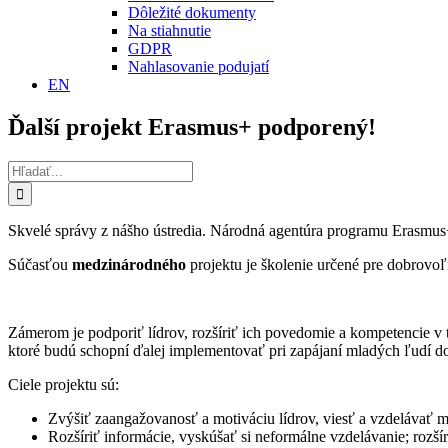
Dôležité dokumenty
Na stiahnutie
GDPR
Nahlasovanie podujatí
EN
Ďalší projekt Erasmus+ podporený!
Hľadať:
Skvelé správy z nášho ústredia. Národná agentúra programu Erasmus+
Súčasťou
medzinárodného
projektu je školenie určené pre dobrovo
Zámerom je podporiť lídrov, rozšíriť ich povedomie a kompetencie v
ktoré budú schopní ďalej implementovať pri zapájaní mladých ľudí do ak
Ciele projektu sú:
Zvýšiť zaangažovanosť a motiváciu lídrov, viesť a vzdelávať 
Rozšíriť informácie, vyskúšať si neformálne vzdelávanie; rozš