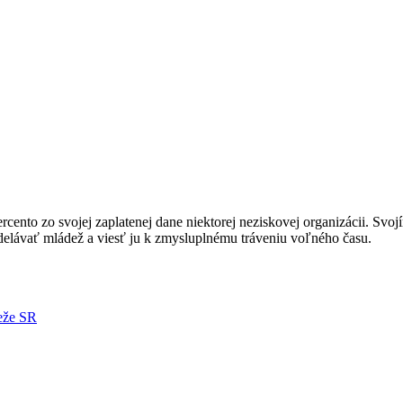
nto zo svojej zaplatenej dane niektorej neziskovej organizácii. Svoj
ávať mládež a viesť ju k zmysluplnému tráveniu voľného času.
deže SR