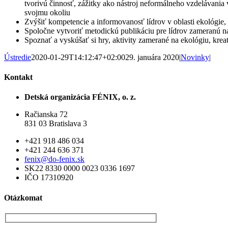
tvorivú činnosť, zážitky ako nástroj neformálneho vzdelávania
svojmu okoliu
Zvýšiť kompetencie a informovanosť lídrov v oblasti ekológi
Spoločne vytvoriť metodickú publikáciu pre lídrov zameranú na
Spoznať a vyskúšať si hry, aktivity zamerané na ekológiu, kre
Ústredie
2020-01-29T14:12:47+02:00
29. januára 2020
|
Novinky
|
Kontakt
Detská organizácia FÉNIX, o. z.
Račianska 72
831 03 Bratislava 3
+421 918 486 034
+421 244 636 371
fenix@do-fenix.sk
SK22 8330 0000 0023 0336 1697
IČO 17310920
Otázkomat