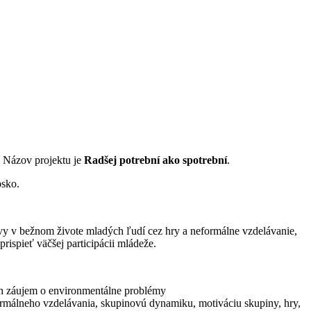
. Názov projektu je
Radšej potrební ako spotrební
.
bsko.
ovy v bežnom živote mladých ľudí cez hry a neformálne vzdelávanie,
rispieť väčšej participácii mládeže.
ich záujem o environmentálne problémy
formálneho vzdelávania, skupinovú dynamiku, motiváciu skupiny, hry,