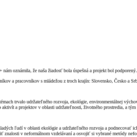
 nám oznámila, že naša žiadosť bola úspešná a projekt bol podporený
ľníkov a pracovníkov s mládežou z troch krajín: Slovensko, Česko a Sr
 témach trvalo udržateľného rozvoja, ekológie, environmentálnej vých
tivít a projektov v oblasti udržateľnosti, životného prostredia, a tým p
mladých ľudí v oblasti ekológie a udržateľného rozvoja a podnecovať 
íriť znalosti v neformálnom vzdelávaní a osvojiť si vybrané metódy ne