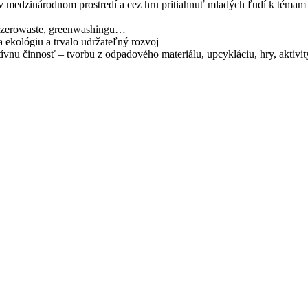
 v medzinárodnom prostredí a cez hru pritiahnuť mladých ľudí k témam 
e, zerowaste, greenwashingu…
 ekológiu a trvalo udržateľný rozvoj
atívnu činnosť – tvorbu z odpadového materiálu, upcykláciu, hry, akti