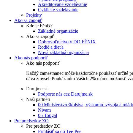
Akreditované vzdelávanie
Cyklické vzdelávanie
Projekty
Ako sa zapojiť
Kde je Fénix?
Základné organizácie
Ako sa zapojiť
Dobrovoľníctvo v DO FÉNIX
Rodič a dieťa
Nová základná organizácia
Ako nás podporiť
Ako nás podporiť
Každý zamestnanec môže každoročne poukázať určité perce
dáva zmysel. Poukázaním Vašich 2% máme možnosť vzdel
Darujme.sk
Podporte nás cez Darujme.sk
Naši partneri
00 Ministerstvo školstva, výskumu, vývoja a mlá
Nivam
05 Topgal
Pre predsedov ZO
Pre predsedov ZO
Prihlásiť sa do Tee-Pee