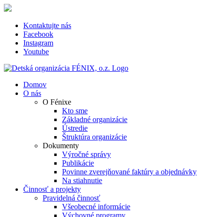
Skip
to
content
Kontaktujte nás
Facebook
Instagram
Youtube
Domov
O nás
O Fénixe
Kto sme
Základné organizácie
Ústredie
Štruktúra organizácie
Dokumenty
Výročné správy
Publikácie
Povinne zverejňované faktúry a objednávky
Na stiahnutie
Činnosť a projekty
Pravidelná činnosť
Všeobecné informácie
Výchovné programy