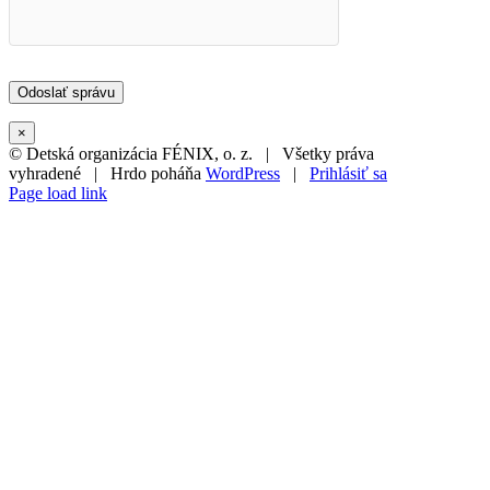
×
© Detská organizácia FÉNIX, o. z. | Všetky práva
vyhradené | Hrdo poháňa
WordPress
|
Prihlásiť sa
Page load link
Go
to
Top