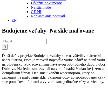
Dôležité dokumenty
Na stiahnutie
GDPR
Nahlasovanie podujatí
EN
Budujeme vzťahy- Na skle maľované
Hľadať:
Ďalší deň v projekte Budujeme vzťahy sme navštívili vodárenskú
nádrž Starina, ktorá je zároveň najväčšia vodná nádrž na pitnú vodu
na Slovensku. Pokračovali sme návštevou 500 ročného dubu v obci
Dúbrava. Následne sme zavítali na vodnú nádrž Vinianské jazero a
Zemplínsku šíravu. Deň sme ukončili workshopom, ktorý bol
zameraný na maľovanie skla. Sklenené dózy zo spotrebovanej kávy
sme pomaľovali farbami a vytvorili sme jedinečné vázy a svietniky.