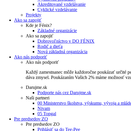
Akreditované vzdelávanie
Cyklické vzdelávanie
Projekty
Ako sa zapojiť
Kde je Fénix?
Základné organizácie
Ako sa zapojiť
Dobrovoľníctvo v DO FÉNIX
Rodič a dieťa
Nová základná organizácia
Ako nás podporiť
Ako nás podporiť
Každý zamestnanec môže každoročne poukázať určité perce
dáva zmysel. Poukázaním Vašich 2% máme možnosť vzdel
Darujme.sk
Podporte nás cez Darujme.sk
Naši partneri
00 Ministerstvo školstva, výskumu, vývoja a mlá
Nivam
05 Topgal
Pre predsedov ZO
Pre predsedov ZO
Prihlásiť sa do Tee-Pee