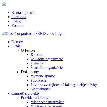
Skip
to
content
Kontaktujte nás
Facebook
Instagram
Youtube
Domov
O nás
O Fénixe
Kto sme
Základné organizácie
Ústredie
Štruktúra organizácie
Dokumenty
Výročné správy
Publikácie
Povinne zverejňované faktúry a objednávky
Na stiahnutie
Činnosť a projekty
Pravidelná činnosť
Všeobecné informácie
Výchovné programy