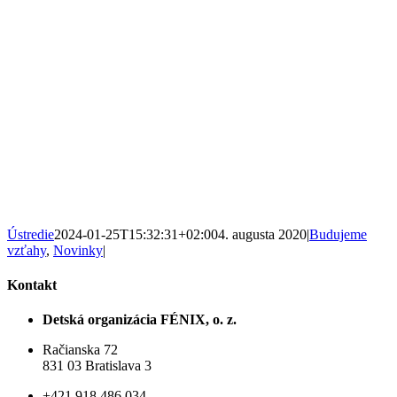
Ústredie
2024-01-25T15:32:31+02:00
4. augusta 2020
|
Budujeme
vzťahy
,
Novinky
|
Kontakt
Detská organizácia FÉNIX, o. z.
Račianska 72
831 03 Bratislava 3
+421 918 486 034