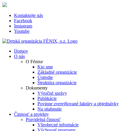
Skip
to
content
Kontaktujte nás
Facebook
Instagram
Youtube
Domov
O nás
O Fénixe
Kto sme
Základné organizácie
Ústredie
Štruktúra organizácie
Dokumenty
Výročné správy
Publikácie
Povinne zverejňované faktúry a objednávky
Na stiahnutie
Činnosť a projekty
Pravidelná činnosť
Všeobecné informácie
Výchovné programy