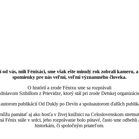
 od vás, milí Fénixáci, sme však ešte minulý rok zobrali kameru, a 
spomienky pre nás veľmi, veľmi významného človeka.
O histórií a zrode Fénixu sme sa rozprávali
islavom Szibillom z Prievidze, ktorý stál pri zrode Detskej organizácie
e autorom publikácií Od Dukly po Devín a spoluautorom ďalších publiká
 môžu pamätať aj ako hosťa v živej knižnici na Celoslovenskom stretnu
má Fénix stále v srdci, jeho rozprávanie bolo pútavé, často sme odbehli
historkám, či spoločným priateľom.