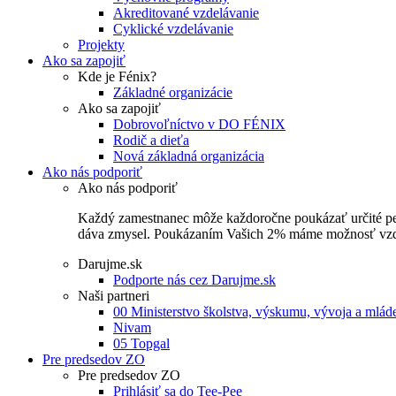
Akreditované vzdelávanie
Cyklické vzdelávanie
Projekty
Ako sa zapojiť
Kde je Fénix?
Základné organizácie
Ako sa zapojiť
Dobrovoľníctvo v DO FÉNIX
Rodič a dieťa
Nová základná organizácia
Ako nás podporiť
Ako nás podporiť
Každý zamestnanec môže každoročne poukázať určité perce
dáva zmysel. Poukázaním Vašich 2% máme možnosť vzdel
Darujme.sk
Podporte nás cez Darujme.sk
Naši partneri
00 Ministerstvo školstva, výskumu, vývoja a mlá
Nivam
05 Topgal
Pre predsedov ZO
Pre predsedov ZO
Prihlásiť sa do Tee-Pee