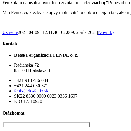
Fénixákmi napísali a uviedli do života turistický viacboj “Prines oh
Milí Fénixáci, kiežby ste aj vy mohli cítiť tú dobrú energiu tak, ak
Ústredie
2021-04-09T12:11:46+02:00
9. apríla 2021
|
Novinky
|
Kontakt
Detská organizácia FÉNIX, o. z.
Račianska 72
831 03 Bratislava 3
+421 918 486 034
+421 244 636 371
fenix@do-fenix.sk
SK22 8330 0000 0023 0336 1697
IČO 17310920
Otázkomat