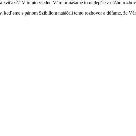
eň a zvíťazíš” V tomto viedeu Vám prinášame to najlepšie z nášho rozhov
o my, keď sme s pánom Szibillom natáčali tento rozhovor a dúfame, že V