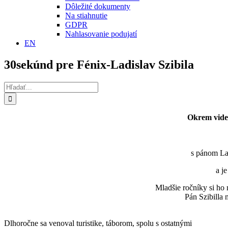
Dôležité dokumenty
Na stiahnutie
GDPR
Nahlasovanie podujatí
EN
30sekúnd pre Fénix-Ladislav Szibila
Hľadať:
Okrem videí
s pánom Lad
a j
Mladšie ročníky si ho
Pán Szibilla 
Dlhoročne sa venoval turistike, táborom, spolu s ostatnými