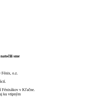
natočili sme
 Fénix, o.z.
cií.
tí Fénixákov v Kľačne.
 aj ku vtipným