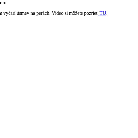
oru.
ám vyčarí úsmev na perách. Video si môžete pozrieť
TU
.