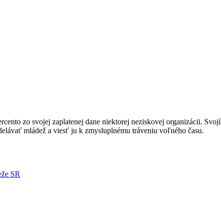
nto zo svojej zaplatenej dane niektorej neziskovej organizácii. Svoj
ávať mládež a viesť ju k zmysluplnému tráveniu voľného času.
deže SR