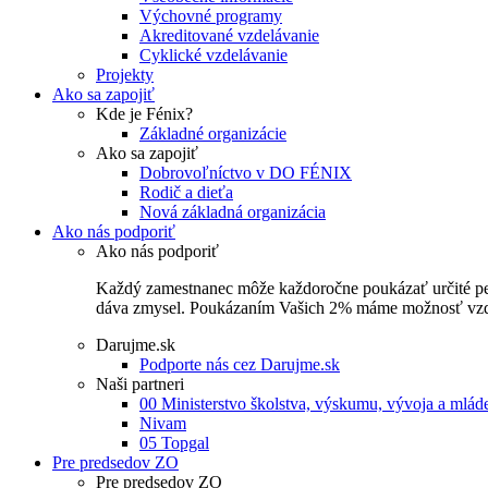
Výchovné programy
Akreditované vzdelávanie
Cyklické vzdelávanie
Projekty
Ako sa zapojiť
Kde je Fénix?
Základné organizácie
Ako sa zapojiť
Dobrovoľníctvo v DO FÉNIX
Rodič a dieťa
Nová základná organizácia
Ako nás podporiť
Ako nás podporiť
Každý zamestnanec môže každoročne poukázať určité perce
dáva zmysel. Poukázaním Vašich 2% máme možnosť vzdel
Darujme.sk
Podporte nás cez Darujme.sk
Naši partneri
00 Ministerstvo školstva, výskumu, vývoja a mlá
Nivam
05 Topgal
Pre predsedov ZO
Pre predsedov ZO