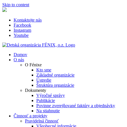
Skip to content
Kontaktujte nás
Facebook
Instagram
Youtube
Domov
O nás
O Fénixe
Kto sme
Základné organizácie
Ústredie
Štruktúra organizácie
Dokumenty
Výročné správy
Publikácie
Povinne zverejňované faktúry a objednávky
Na stiahnutie
Činnosť a projekty
Pravidelná činnosť
Všeobecné informácie