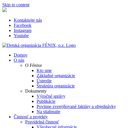
Skip to content
Kontaktujte nás
Facebook
Instagram
Youtube
Domov
O nás
O Fénixe
Kto sme
Základné organizácie
Ústredie
Štruktúra organizácie
Dokumenty
Výročné správy
Publikácie
Povinne zverejňované faktúry a objednávky
Na stiahnutie
Činnosť a projekty
Pravidelná činnosť
Všeobecné informácie