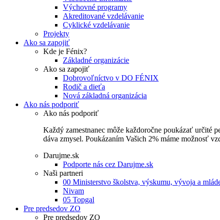
Výchovné programy
Akreditované vzdelávanie
Cyklické vzdelávanie
Projekty
Ako sa zapojiť
Kde je Fénix?
Základné organizácie
Ako sa zapojiť
Dobrovoľníctvo v DO FÉNIX
Rodič a dieťa
Nová základná organizácia
Ako nás podporiť
Ako nás podporiť
Každý zamestnanec môže každoročne poukázať určité perce
dáva zmysel. Poukázaním Vašich 2% máme možnosť vzdel
Darujme.sk
Podporte nás cez Darujme.sk
Naši partneri
00 Ministerstvo školstva, výskumu, vývoja a mlá
Nivam
05 Topgal
Pre predsedov ZO
Pre predsedov ZO