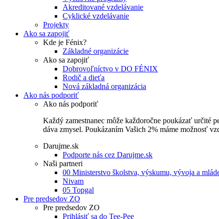
Akreditované vzdelávanie
Cyklické vzdelávanie
Projekty
Ako sa zapojiť
Kde je Fénix?
Základné organizácie
Ako sa zapojiť
Dobrovoľníctvo v DO FÉNIX
Rodič a dieťa
Nová základná organizácia
Ako nás podporiť
Ako nás podporiť
Každý zamestnanec môže každoročne poukázať určité perce
dáva zmysel. Poukázaním Vašich 2% máme možnosť vzdel
Darujme.sk
Podporte nás cez Darujme.sk
Naši partneri
00 Ministerstvo školstva, výskumu, vývoja a mlá
Nivam
05 Topgal
Pre predsedov ZO
Pre predsedov ZO
Prihlásiť sa do Tee-Pee