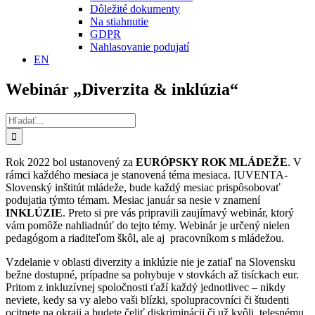
Dôležité dokumenty
Na stiahnutie
GDPR
Nahlasovanie podujatí
EN
Webinár „Diverzita & inklúzia“
Hľadať:
Rok 2022 bol ustanovený za
EURÓPSKY ROK MLÁDEŽE
. V
rámci každého mesiaca je stanovená téma mesiaca. IUVENTA-
Slovenský inštitút mládeže, bude každý mesiac prispôsobovať
podujatia týmto témam. Mesiac január sa nesie v znamení
INKLÚZIE
. Preto si pre vás pripravili zaujímavý webinár, ktorý
vám pomôže nahliadnúť do tejto témy. Webinár je určený nielen
pedagógom a riaditeľom škôl, ale aj pracovníkom s mládežou.
Vzdelanie v oblasti diverzity a inklúzie nie je zatiaľ na Slovensku
bežne dostupné, prípadne sa pohybuje v stovkách až tisíckach eur.
Pritom z inkluzívnej spoločnosti ťaží každý jednotlivec – nikdy
neviete, kedy sa vy alebo vaši blízki, spolupracovníci či študenti
ocitnete na okraji a budete čeliť diskriminácii či už kvôli, telesnému