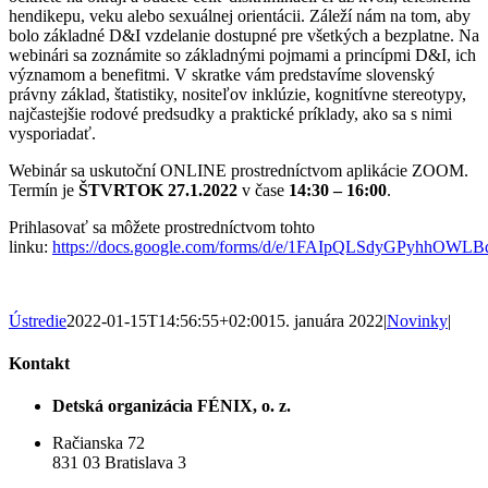
hendikepu, veku alebo sexuálnej orientácii. Záleží nám na tom, aby
bolo základné D&I vzdelanie dostupné pre všetkých a bezplatne. Na
webinári sa zoznámite so základnými pojmami a princípmi D&I, ich
významom a benefitmi. V skratke vám predstavíme slovenský
právny základ, štatistiky, nositeľov inklúzie, kognitívne stereotypy,
najčastejšie rodové predsudky a praktické príklady, ako sa s nimi
vysporiadať.
Webinár sa uskutoční ONLINE prostredníctvom aplikácie ZOOM.
Termín je
ŠTVRTOK 27.1.2022
v čase
14:30 – 16:00
.
Prihlasovať sa môžete prostredníctvom tohto
linku:
https://docs.google.com/forms/d/e/1FAIpQLSdyGPyhhO
Ústredie
2022-01-15T14:56:55+02:00
15. januára 2022
|
Novinky
|
Kontakt
Detská organizácia FÉNIX, o. z.
Račianska 72
831 03 Bratislava 3