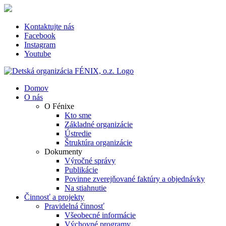
Skip
to
content
Kontaktujte nás
Facebook
Instagram
Youtube
Domov
O nás
O Fénixe
Kto sme
Základné organizácie
Ústredie
Štruktúra organizácie
Dokumenty
Výročné správy
Publikácie
Povinne zverejňované faktúry a objednávky
Na stiahnutie
Činnosť a projekty
Pravidelná činnosť
Všeobecné informácie
Výchovné programy