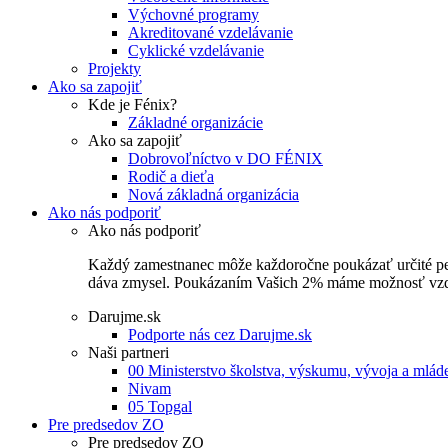
Výchovné programy
Akreditované vzdelávanie
Cyklické vzdelávanie
Projekty
Ako sa zapojiť
Kde je Fénix?
Základné organizácie
Ako sa zapojiť
Dobrovoľníctvo v DO FÉNIX
Rodič a dieťa
Nová základná organizácia
Ako nás podporiť
Ako nás podporiť
Každý zamestnanec môže každoročne poukázať určité perce
dáva zmysel. Poukázaním Vašich 2% máme možnosť vzdel
Darujme.sk
Podporte nás cez Darujme.sk
Naši partneri
00 Ministerstvo školstva, výskumu, vývoja a mlá
Nivam
05 Topgal
Pre predsedov ZO
Pre predsedov ZO