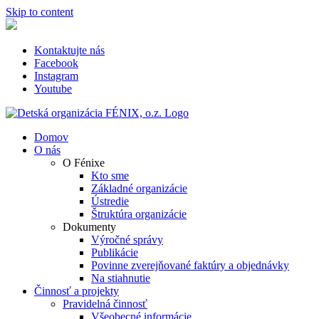
Skip to content
Kontaktujte nás
Facebook
Instagram
Youtube
Domov
O nás
O Fénixe
Kto sme
Základné organizácie
Ústredie
Štruktúra organizácie
Dokumenty
Výročné správy
Publikácie
Povinne zverejňované faktúry a objednávky
Na stiahnutie
Činnosť a projekty
Pravidelná činnosť
Všeobecné informácie