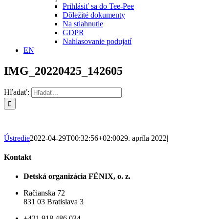
Prihlásiť sa do Tee-Pee
Dôležité dokumenty
Na stiahnutie
GDPR
Nahlasovanie podujatí
EN
IMG_20220425_142605
Hľadať:
Ústredie
2022-04-29T00:32:56+02:00
29. apríla 2022
|
Kontakt
Detská organizácia FÉNIX, o. z.
Račianska 72
831 03 Bratislava 3
+421 918 486 034