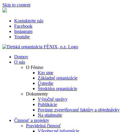
Skip to content
Kontaktujte nás
Facebook
Instagram
Youtube
Domov
O nás
O Fénixe
Kto sme
Základné organizácie
Ústredie
Štruktúra organizácie
Dokumenty
Výročné správy
Publikácie
Povinne zverejňované faktúry a objednávky
Na stiahnutie
Činnosť a projekty
Pravidelná činnosť
Všeobecné informácie