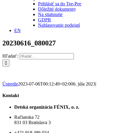
Prihlásiť sa do Tee-Pee
Dôležité dokumenty
Na stiahnutie
GDPR
Nahlasovanie podujatí
EN
20230616_080027
Hľadať:
Ústredie
2023-07-06T00:12:49+02:00
6. júla 2023
|
Kontakt
Detská organizácia FÉNIX, o. z.
Račianska 72
831 03 Bratislava 3
+421 918 486 034