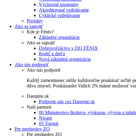
Výchovné programy
Akreditované vzdelávanie
Cyklické vzdelávanie
Projekty
Ako sa zapojiť
Kde je Fénix?
Základné organizácie
Ako sa zapojiť
Dobrovoľníctvo v DO FÉNIX
Rodič a dieťa
Nová základná organizácia
Ako nás podporiť
Ako nás podporiť
Každý zamestnanec môže každoročne poukázať určité perce
dáva zmysel. Poukázaním Vašich 2% máme možnosť vzdel
Darujme.sk
Podporte nás cez Darujme.sk
Naši partneri
00 Ministerstvo školstva, výskumu, vývoja a mlá
Nivam
05 Topgal
Pre predsedov ZO
Pre predsedov ZO