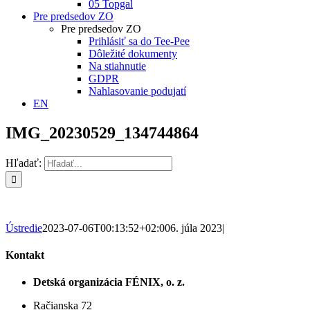
05 Topgal
Pre predsedov ZO
Pre predsedov ZO
Prihlásiť sa do Tee-Pee
Dôležité dokumenty
Na stiahnutie
GDPR
Nahlasovanie podujatí
EN
IMG_20230529_134744864
Hľadať:
Ústredie
2023-07-06T00:13:52+02:00
6. júla 2023
|
Kontakt
Detská organizácia FÉNIX, o. z.
Račianska 72