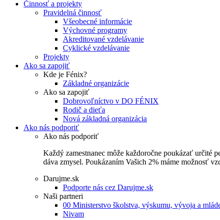
Činnosť a projekty
Pravidelná činnosť
Všeobecné informácie
Výchovné programy
Akreditované vzdelávanie
Cyklické vzdelávanie
Projekty
Ako sa zapojiť
Kde je Fénix?
Základné organizácie
Ako sa zapojiť
Dobrovoľníctvo v DO FÉNIX
Rodič a dieťa
Nová základná organizácia
Ako nás podporiť
Ako nás podporiť
Každý zamestnanec môže každoročne poukázať určité perce
dáva zmysel. Poukázaním Vašich 2% máme možnosť vzdel
Darujme.sk
Podporte nás cez Darujme.sk
Naši partneri
00 Ministerstvo školstva, výskumu, vývoja a mlá
Nivam