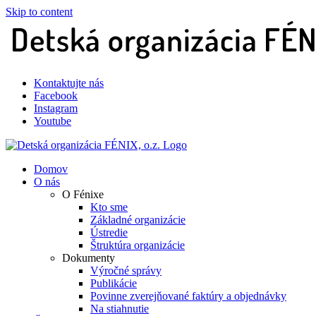
Skip to content
Kontaktujte nás
Facebook
Instagram
Youtube
Domov
O nás
O Fénixe
Kto sme
Základné organizácie
Ústredie
Štruktúra organizácie
Dokumenty
Výročné správy
Publikácie
Povinne zverejňované faktúry a objednávky
Na stiahnutie