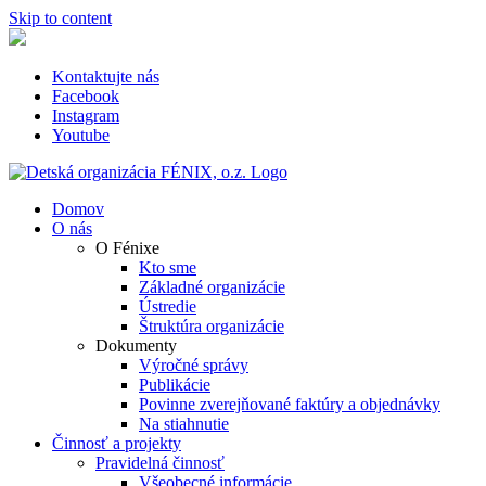
Skip to content
Kontaktujte nás
Facebook
Instagram
Youtube
Domov
O nás
O Fénixe
Kto sme
Základné organizácie
Ústredie
Štruktúra organizácie
Dokumenty
Výročné správy
Publikácie
Povinne zverejňované faktúry a objednávky
Na stiahnutie
Činnosť a projekty
Pravidelná činnosť
Všeobecné informácie