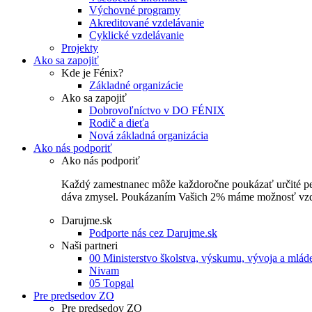
Výchovné programy
Akreditované vzdelávanie
Cyklické vzdelávanie
Projekty
Ako sa zapojiť
Kde je Fénix?
Základné organizácie
Ako sa zapojiť
Dobrovoľníctvo v DO FÉNIX
Rodič a dieťa
Nová základná organizácia
Ako nás podporiť
Ako nás podporiť
Každý zamestnanec môže každoročne poukázať určité perce
dáva zmysel. Poukázaním Vašich 2% máme možnosť vzdel
Darujme.sk
Podporte nás cez Darujme.sk
Naši partneri
00 Ministerstvo školstva, výskumu, vývoja a mlá
Nivam
05 Topgal
Pre predsedov ZO
Pre predsedov ZO