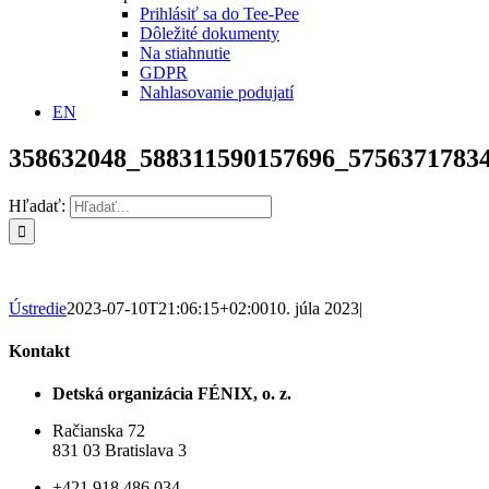
Prihlásiť sa do Tee-Pee
Dôležité dokumenty
Na stiahnutie
GDPR
Nahlasovanie podujatí
EN
358632048_588311590157696_5756371783
Hľadať:
Ústredie
2023-07-10T21:06:15+02:00
10. júla 2023
|
Kontakt
Detská organizácia FÉNIX, o. z.
Račianska 72
831 03 Bratislava 3
+421 918 486 034