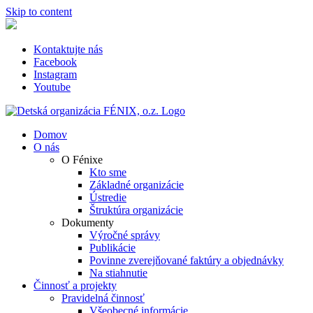
Skip to content
Kontaktujte nás
Facebook
Instagram
Youtube
Domov
O nás
O Fénixe
Kto sme
Základné organizácie
Ústredie
Štruktúra organizácie
Dokumenty
Výročné správy
Publikácie
Povinne zverejňované faktúry a objednávky
Na stiahnutie
Činnosť a projekty
Pravidelná činnosť
Všeobecné informácie