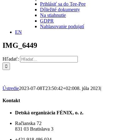
Prihlásiť sa do Tee-Pee
Dôležité dokumenty
Na stiahnutie
GDPR
Nahlasovanie podujatí
EN
IMG_6449
Hľadať:
Ústredie
2023-07-08T23:50:42+02:00
8. júla 2023
|
Kontakt
Detská organizácia FÉNIX, o. z.
Račianska 72
831 03 Bratislava 3
+421 918 486 034