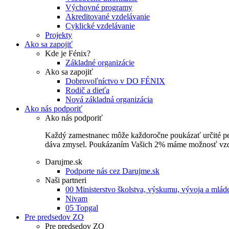
Výchovné programy
Akreditované vzdelávanie
Cyklické vzdelávanie
Projekty
Ako sa zapojiť
Kde je Fénix?
Základné organizácie
Ako sa zapojiť
Dobrovoľníctvo v DO FÉNIX
Rodič a dieťa
Nová základná organizácia
Ako nás podporiť
Ako nás podporiť
Každý zamestnanec môže každoročne poukázať určité perce
dáva zmysel. Poukázaním Vašich 2% máme možnosť vzdel
Darujme.sk
Podporte nás cez Darujme.sk
Naši partneri
00 Ministerstvo školstva, výskumu, vývoja a mlá
Nivam
05 Topgal
Pre predsedov ZO
Pre predsedov ZO