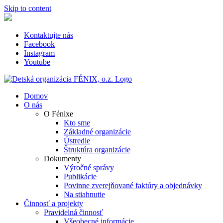
Skip to content
Kontaktujte nás
Facebook
Instagram
Youtube
Domov
O nás
O Fénixe
Kto sme
Základné organizácie
Ústredie
Štruktúra organizácie
Dokumenty
Výročné správy
Publikácie
Povinne zverejňované faktúry a objednávky
Na stiahnutie
Činnosť a projekty
Pravidelná činnosť
Všeobecné informácie