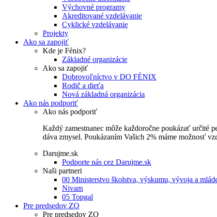
Výchovné programy
Akreditované vzdelávanie
Cyklické vzdelávanie
Projekty
Ako sa zapojiť
Kde je Fénix?
Základné organizácie
Ako sa zapojiť
Dobrovoľníctvo v DO FÉNIX
Rodič a dieťa
Nová základná organizácia
Ako nás podporiť
Ako nás podporiť
Každý zamestnanec môže každoročne poukázať určité perce
dáva zmysel. Poukázaním Vašich 2% máme možnosť vzdel
Darujme.sk
Podporte nás cez Darujme.sk
Naši partneri
00 Ministerstvo školstva, výskumu, vývoja a mlá
Nivam
05 Topgal
Pre predsedov ZO
Pre predsedov ZO