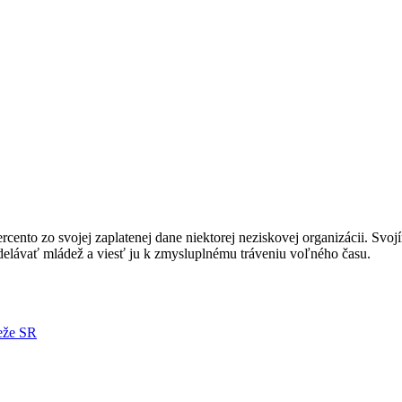
nto zo svojej zaplatenej dane niektorej neziskovej organizácii. Svoj
ávať mládež a viesť ju k zmysluplnému tráveniu voľného času.
deže SR