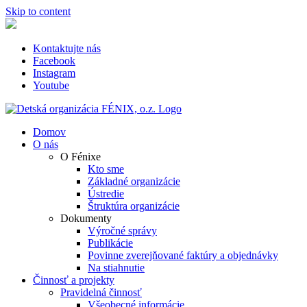
Skip to content
Kontaktujte nás
Facebook
Instagram
Youtube
Domov
O nás
O Fénixe
Kto sme
Základné organizácie
Ústredie
Štruktúra organizácie
Dokumenty
Výročné správy
Publikácie
Povinne zverejňované faktúry a objednávky
Na stiahnutie
Činnosť a projekty
Pravidelná činnosť
Všeobecné informácie