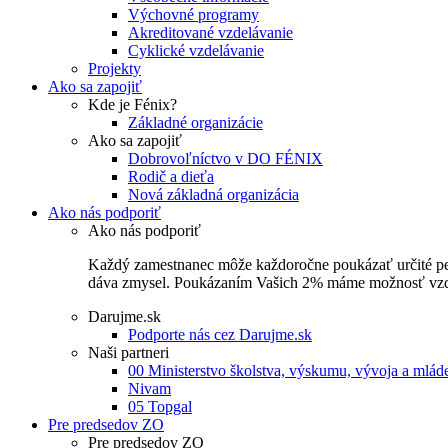
Výchovné programy
Akreditované vzdelávanie
Cyklické vzdelávanie
Projekty
Ako sa zapojiť
Kde je Fénix?
Základné organizácie
Ako sa zapojiť
Dobrovoľníctvo v DO FÉNIX
Rodič a dieťa
Nová základná organizácia
Ako nás podporiť
Ako nás podporiť
Každý zamestnanec môže každoročne poukázať určité perce
dáva zmysel. Poukázaním Vašich 2% máme možnosť vzdel
Darujme.sk
Podporte nás cez Darujme.sk
Naši partneri
00 Ministerstvo školstva, výskumu, vývoja a mlá
Nivam
05 Topgal
Pre predsedov ZO
Pre predsedov ZO