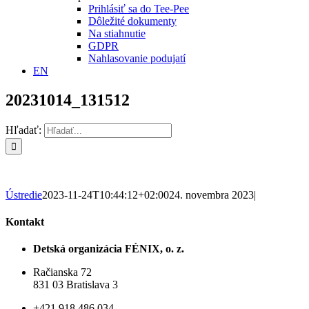
Prihlásiť sa do Tee-Pee
Dôležité dokumenty
Na stiahnutie
GDPR
Nahlasovanie podujatí
EN
20231014_131512
Hľadať:
Ústredie
2023-11-24T10:44:12+02:00
24. novembra 2023
|
Kontakt
Detská organizácia FÉNIX, o. z.
Račianska 72
831 03 Bratislava 3
+421 918 486 034