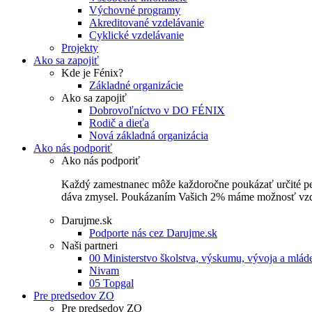
Výchovné programy
Akreditované vzdelávanie
Cyklické vzdelávanie
Projekty
Ako sa zapojiť
Kde je Fénix?
Základné organizácie
Ako sa zapojiť
Dobrovoľníctvo v DO FÉNIX
Rodič a dieťa
Nová základná organizácia
Ako nás podporiť
Ako nás podporiť
Každý zamestnanec môže každoročne poukázať určité perce
dáva zmysel. Poukázaním Vašich 2% máme možnosť vzdel
Darujme.sk
Podporte nás cez Darujme.sk
Naši partneri
00 Ministerstvo školstva, výskumu, vývoja a mlá
Nivam
05 Topgal
Pre predsedov ZO
Pre predsedov ZO