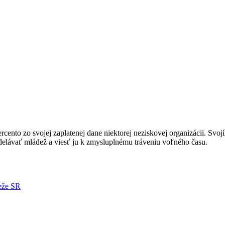
nto zo svojej zaplatenej dane niektorej neziskovej organizácii. Svoj
ávať mládež a viesť ju k zmysluplnému tráveniu voľného času.
deže SR