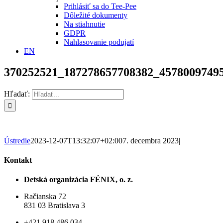
Prihlásiť sa do Tee-Pee
Dôležité dokumenty
Na stiahnutie
GDPR
Nahlasovanie podujatí
EN
370252521_187278657708382_4578009749
Hľadať:
Ústredie
2023-12-07T13:32:07+02:00
7. decembra 2023
|
Kontakt
Detská organizácia FÉNIX, o. z.
Račianska 72
831 03 Bratislava 3
+421 918 486 034