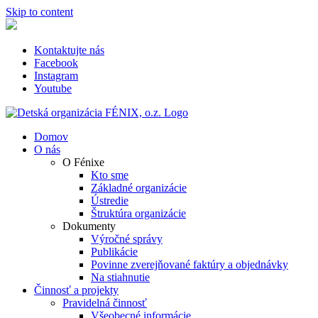
Skip to content
Kontaktujte nás
Facebook
Instagram
Youtube
Domov
O nás
O Fénixe
Kto sme
Základné organizácie
Ústredie
Štruktúra organizácie
Dokumenty
Výročné správy
Publikácie
Povinne zverejňované faktúry a objednávky
Na stiahnutie
Činnosť a projekty
Pravidelná činnosť
Všeobecné informácie