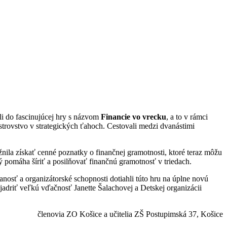
li do fascinujúcej hry s názvom
Financie vo vrecku
, a to v rámci
jstrovstvo v strategických ťahoch. Cestovali medzi dvanástimi
žnila získať cenné poznatky o finančnej gramotnosti, ktoré teraz môžu
orý pomáha šíriť a posilňovať finančnú gramotnosť v triedach.
danosť a organizátorské schopnosti dotiahli túto hru na úplne novú
jadriť veľkú vďačnosť Janette Šalachovej a Detskej organizácii
členovia ZO Košice a učitelia ZŠ Postupimská 37, Košice