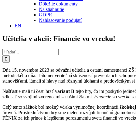
Dôležité dokumenty
Na stiahnutie
GDPR
Nahlasovanie podujatí
EN
Učitelia v akcii: Financie vo vrecku!
Hľadať:
Dňa 15. novembra 2023 sa odvážni učitelia a ostatní zamestnanci ZŠ
metodického dňa. Táto neuveriteľná skúsenosť preverila ich schopnosti
stanovišťami, lámali si hlavy nad rôznymi úlohami a predovšetkým si 
Našťastie mali tú česť hrať
variant B
tejto hry, čo im poskytlo jedin
zdieľať so svojimi zverencami – našimi žiakmi.
Financie vo vrecku
sa
Celý tento zážitok bol možný vďaka výnimočnej koordinácii
školske
úroveň. Prostredníctvom hry sme nielen rozvíjali finančnú gramotnosť
FÉNIX za ich prínos k lepšiemu porozumeniu sveta financií vo vreck