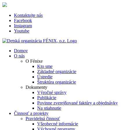
Skip
to
content
Kontaktujte nás
Facebook
Instagram
Youtube
Domov
O nás
O Fénixe
Kto sme
Základné organizácie
Ústredie
Štruktúra organizácie
Dokumenty
Výročné správy
Publikácie
Povinne zverejňované faktúry a objednávky
Na stiahnutie
Činnosť a projekty
Pravidelná činnosť
Všeobecné informácie
Výchovné programy