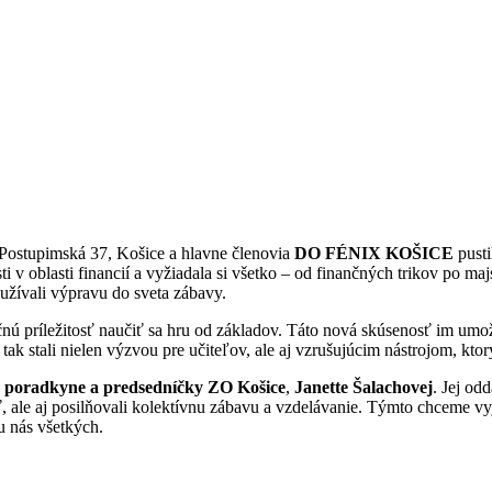
 Postupimská 37, Košice a hlavne členovia
DO FÉNIX KOŠICE
pusti
 v oblasti financií a vyžiadala si všetko – od finančných trikov po ma
užívali výpravu do sveta zábavy.
ečnú príležitosť naučiť sa hru od základov. Táto nová skúsenosť im umo
 tak stali nielen výzvou pre učiteľov, ale aj vzrušujúcim nástrojom, kt
j poradkyne a predsedníčky ZO Košice
,
Janette Šalachovej
. Jej od
, ale aj posilňovali kolektívnu zábavu a vzdelávanie. Týmto chceme vy
u nás všetkých.