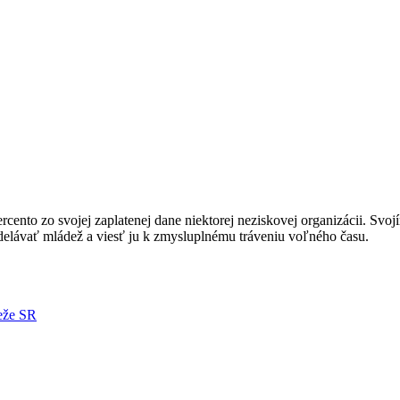
nto zo svojej zaplatenej dane niektorej neziskovej organizácii. Svoj
ávať mládež a viesť ju k zmysluplnému tráveniu voľného času.
deže SR