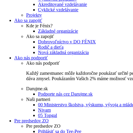
Akreditované vzdelávanie
Cyklické vzdelávanie
Projekty
Ako sa zapojiť
Kde je Fénix?
Základné organizácie
Ako sa zapojiť
Dobrovoľníctvo v DO FÉNIX
Rodič a dieťa
Nová základná organizácia
Ako nás podporiť
Ako nás podporiť
Každý zamestnanec môže každoročne poukázať určité perce
dáva zmysel. Poukázaním Vašich 2% máme možnosť vzdel
Darujme.sk
Podporte nás cez Darujme.sk
Naši partneri
00 Ministerstvo školstva, výskumu, vývoja a mlá
Nivam
05 Topgal
Pre predsedov ZO
Pre predsedov ZO
Prihlásiť sa do Tee-Pee