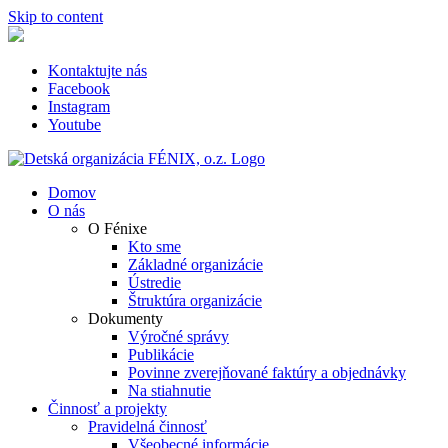
Skip to content
Kontaktujte nás
Facebook
Instagram
Youtube
Domov
O nás
O Fénixe
Kto sme
Základné organizácie
Ústredie
Štruktúra organizácie
Dokumenty
Výročné správy
Publikácie
Povinne zverejňované faktúry a objednávky
Na stiahnutie
Činnosť a projekty
Pravidelná činnosť
Všeobecné informácie