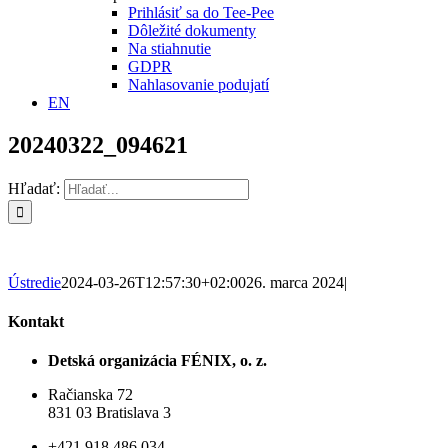
Prihlásiť sa do Tee-Pee
Dôležité dokumenty
Na stiahnutie
GDPR
Nahlasovanie podujatí
EN
20240322_094621
Hľadať:
Ústredie
2024-03-26T12:57:30+02:00
26. marca 2024
|
Kontakt
Detská organizácia FÉNIX, o. z.
Račianska 72
831 03 Bratislava 3
+421 918 486 034