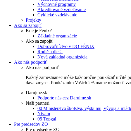
Výchovné programy
Akreditované vzdelávanie
Cyklické vzdelávanie
Projekty
Ako sa zapojiť
Kde je Fénix?
Základné organizácie
Ako sa zapojiť
Dobrovoľníctvo v DO FÉNIX
Rodič a dieťa
Nová základná organizácia
Ako nás podporiť
Ako nás podporiť
Každý zamestnanec môže každoročne poukázať určité perce
dáva zmysel. Poukázaním Vašich 2% máme možnosť vzdel
Darujme.sk
Podporte nás cez Darujme.sk
Naši partneri
00 Ministerstvo školstva, výskumu, vývoja a mlá
Nivam
05 Topgal
Pre predsedov ZO
Pre predsedov ZO