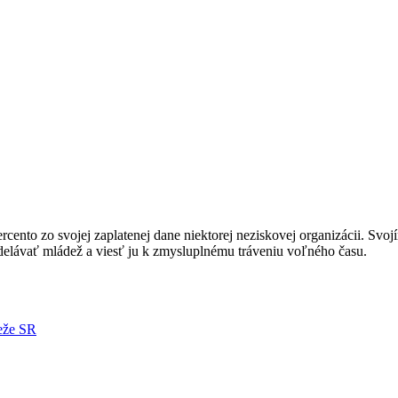
nto zo svojej zaplatenej dane niektorej neziskovej organizácii. Svoj
ávať mládež a viesť ju k zmysluplnému tráveniu voľného času.
deže SR