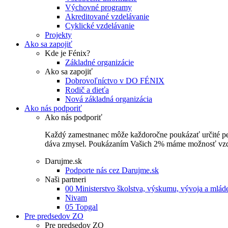
Výchovné programy
Akreditované vzdelávanie
Cyklické vzdelávanie
Projekty
Ako sa zapojiť
Kde je Fénix?
Základné organizácie
Ako sa zapojiť
Dobrovoľníctvo v DO FÉNIX
Rodič a dieťa
Nová základná organizácia
Ako nás podporiť
Ako nás podporiť
Každý zamestnanec môže každoročne poukázať určité perce
dáva zmysel. Poukázaním Vašich 2% máme možnosť vzdel
Darujme.sk
Podporte nás cez Darujme.sk
Naši partneri
00 Ministerstvo školstva, výskumu, vývoja a mlá
Nivam
05 Topgal
Pre predsedov ZO
Pre predsedov ZO