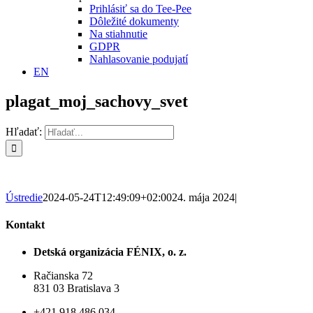
Prihlásiť sa do Tee-Pee
Dôležité dokumenty
Na stiahnutie
GDPR
Nahlasovanie podujatí
EN
plagat_moj_sachovy_svet
Hľadať:
Ústredie
2024-05-24T12:49:09+02:00
24. mája 2024
|
Kontakt
Detská organizácia FÉNIX, o. z.
Račianska 72
831 03 Bratislava 3
+421 918 486 034