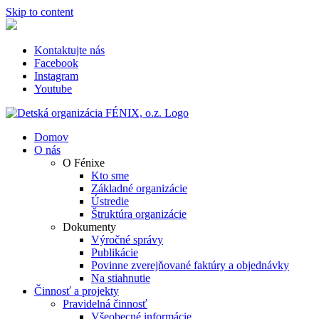
Skip to content
Kontaktujte nás
Facebook
Instagram
Youtube
Domov
O nás
O Fénixe
Kto sme
Základné organizácie
Ústredie
Štruktúra organizácie
Dokumenty
Výročné správy
Publikácie
Povinne zverejňované faktúry a objednávky
Na stiahnutie
Činnosť a projekty
Pravidelná činnosť
Všeobecné informácie