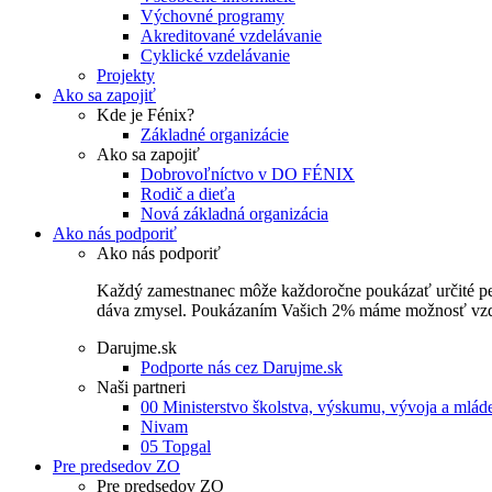
Výchovné programy
Akreditované vzdelávanie
Cyklické vzdelávanie
Projekty
Ako sa zapojiť
Kde je Fénix?
Základné organizácie
Ako sa zapojiť
Dobrovoľníctvo v DO FÉNIX
Rodič a dieťa
Nová základná organizácia
Ako nás podporiť
Ako nás podporiť
Každý zamestnanec môže každoročne poukázať určité perce
dáva zmysel. Poukázaním Vašich 2% máme možnosť vzdel
Darujme.sk
Podporte nás cez Darujme.sk
Naši partneri
00 Ministerstvo školstva, výskumu, vývoja a mlá
Nivam
05 Topgal
Pre predsedov ZO
Pre predsedov ZO