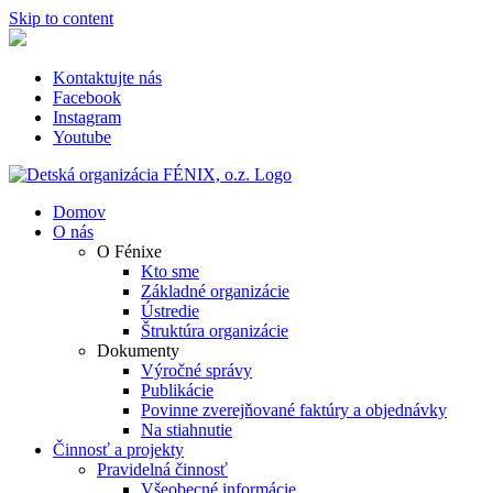
Skip to content
Kontaktujte nás
Facebook
Instagram
Youtube
Domov
O nás
O Fénixe
Kto sme
Základné organizácie
Ústredie
Štruktúra organizácie
Dokumenty
Výročné správy
Publikácie
Povinne zverejňované faktúry a objednávky
Na stiahnutie
Činnosť a projekty
Pravidelná činnosť
Všeobecné informácie