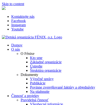
Skip to content
Kontaktujte nás
Facebook
Instagram
Youtube
Domov
O nás
O Fénixe
Kto sme
Základné organizácie
Ústredie
Štruktúra organizácie
Dokumenty
Výročné správy
Publikácie
Povinne zverejňované faktúry a objednávky
Na stiahnutie
Činnosť a projekty
Pravidelná činnosť
Všeobecné informácie