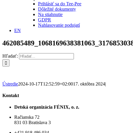
Prihlásiť sa do Tee-Pee
Dôležité dokumenty
Na stiahnutie
GDPR
Nahlasovanie podujatí
EN
462085489_1068169638381063_317685303
Hľadať:
Ústredie
2024-10-17T12:52:59+02:00
17. októbra 2024
|
Kontakt
Detská organizácia FÉNIX, o. z.
Račianska 72
831 03 Bratislava 3
+421 918 486 034