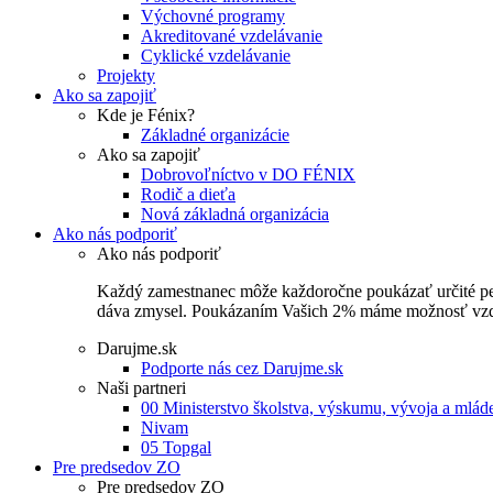
Výchovné programy
Akreditované vzdelávanie
Cyklické vzdelávanie
Projekty
Ako sa zapojiť
Kde je Fénix?
Základné organizácie
Ako sa zapojiť
Dobrovoľníctvo v DO FÉNIX
Rodič a dieťa
Nová základná organizácia
Ako nás podporiť
Ako nás podporiť
Každý zamestnanec môže každoročne poukázať určité perce
dáva zmysel. Poukázaním Vašich 2% máme možnosť vzdel
Darujme.sk
Podporte nás cez Darujme.sk
Naši partneri
00 Ministerstvo školstva, výskumu, vývoja a mlá
Nivam
05 Topgal
Pre predsedov ZO
Pre predsedov ZO