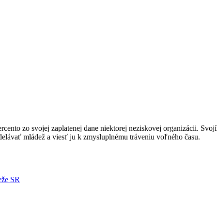
nto zo svojej zaplatenej dane niektorej neziskovej organizácii. Svoj
ávať mládež a viesť ju k zmysluplnému tráveniu voľného času.
deže SR