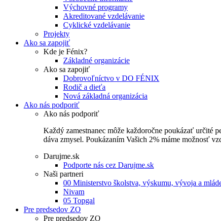
Výchovné programy
Akreditované vzdelávanie
Cyklické vzdelávanie
Projekty
Ako sa zapojiť
Kde je Fénix?
Základné organizácie
Ako sa zapojiť
Dobrovoľníctvo v DO FÉNIX
Rodič a dieťa
Nová základná organizácia
Ako nás podporiť
Ako nás podporiť
Každý zamestnanec môže každoročne poukázať určité perce
dáva zmysel. Poukázaním Vašich 2% máme možnosť vzdel
Darujme.sk
Podporte nás cez Darujme.sk
Naši partneri
00 Ministerstvo školstva, výskumu, vývoja a mlá
Nivam
05 Topgal
Pre predsedov ZO
Pre predsedov ZO