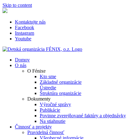
Skip to content
Kontaktujte nás
Facebook
Instagram
Youtube
Domov
O nás
O Fénixe
Kto sme
Základné organizácie
Ústredie
Štruktúra organizácie
Dokumenty
Výročné správy
Publikácie
Povinne zverejňované faktúry a objednávky
Na stiahnutie
Činnosť a projekty
Pravidelná činnosť
Všeobecné informácie