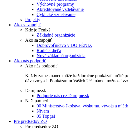
Výchovné programy
Akreditované vzdelávanie
Cyklické vzdelávanie
Projekty
Ako sa zapojiť
Kde je Fénix?
Základné organizácie
Ako sa zapojiť
Dobrovoľníctvo v DO FÉNIX
Rodič a dieťa
Nová základná organizácia
Ako nás podporiť
Ako nás podporiť
Každý zamestnanec môže každoročne poukázať určité perce
dáva zmysel. Poukázaním Vašich 2% máme možnosť vzdel
Darujme.sk
Podporte nás cez Darujme.sk
Naši partneri
00 Ministerstvo školstva, výskumu, vývoja a mlá
Nivam
05 Topgal
Pre predsedov ZO
Pre predsedov ZO