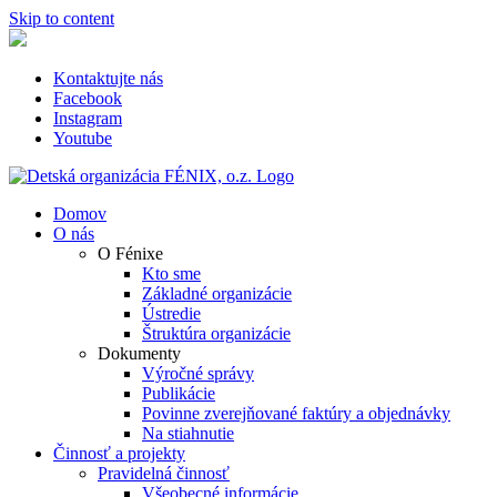
Skip to content
Kontaktujte nás
Facebook
Instagram
Youtube
Domov
O nás
O Fénixe
Kto sme
Základné organizácie
Ústredie
Štruktúra organizácie
Dokumenty
Výročné správy
Publikácie
Povinne zverejňované faktúry a objednávky
Na stiahnutie
Činnosť a projekty
Pravidelná činnosť
Všeobecné informácie