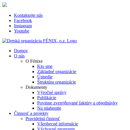
Skip
to
content
Kontaktujte nás
Facebook
Instagram
Youtube
Domov
O nás
O Fénixe
Kto sme
Základné organizácie
Ústredie
Štruktúra organizácie
Dokumenty
Výročné správy
Publikácie
Povinne zverejňované faktúry a objednávky
Na stiahnutie
Činnosť a projekty
Pravidelná činnosť
Všeobecné informácie
Výchovné programy