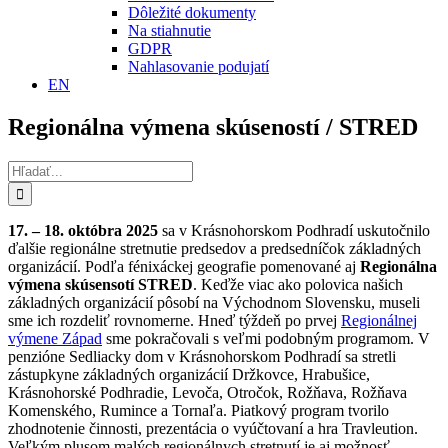
Dôležité dokumenty
Na stiahnutie
GDPR
Nahlasovanie podujatí
EN
Regionálna výmena skúseností / STRED
Hľadať:
17. – 18. októbra 2025
sa v Krásnohorskom Podhradí uskutočnilo
ďalšie regionálne stretnutie predsedov a predsedníčok základných
organizácií. Podľa fénixáckej geografie pomenované aj
Regionálna
výmena skúsensotí STRED
. Keďže viac ako polovica našich
základných organizácií pôsobí na Východnom Slovensku, museli
sme ich rozdeliť rovnomerne. Hneď týždeň po prvej
Regionálnej
výmene Západ
sme pokračovali s veľmi podobným programom. V
penzióne Sedliacky dom v Krásnohorskom Podhradí sa stretli
zástupkyne základných organizácií Držkovce, Hrabušice,
Krásnohorské Podhradie, Levoča, Otročok, Rožňava, Rožňava
Komenského, Rumince a Tornaľa. Piatkový program tvorilo
zhodnotenie činnosti, prezentácia o vyúčtovaní a hra Travleution.
Veľkým plusom malých regionálnych stretnutí je aj možnosť