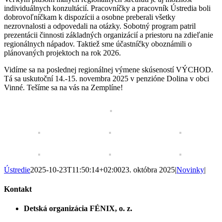
individuálnych konzultácií. Pracovníčky a pracovník Ústredia boli
dobrovoľníčkam k dispozícii a osobne preberali všetky
nezrovnalosti a odpovedali na otázky. Sobotný program patril
prezentácii činnosti základných organizácií a priestoru na zdieľanie
regionálnych nápadov. Taktiež sme účastníčky oboznámili o
plánovaných projektoch na rok 2026.
Vidíme sa na poslednej regionálnej výmene skúseností VÝCHOD.
Tá sa uskutoční 14.-15. novembra 2025 v penzióne Dolina v obci
Vinné. Tešíme sa na vás na Zemplíne!
Ústredie
2025-10-23T11:50:14+02:00
23. októbra 2025
|
Novinky
|
Kontakt
Detská organizácia FÉNIX, o. z.