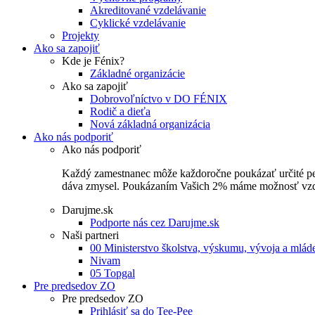
Akreditované vzdelávanie
Cyklické vzdelávanie
Projekty
Ako sa zapojiť
Kde je Fénix?
Základné organizácie
Ako sa zapojiť
Dobrovoľníctvo v DO FÉNIX
Rodič a dieťa
Nová základná organizácia
Ako nás podporiť
Ako nás podporiť
Každý zamestnanec môže každoročne poukázať určité perce
dáva zmysel. Poukázaním Vašich 2% máme možnosť vzdel
Darujme.sk
Podporte nás cez Darujme.sk
Naši partneri
00 Ministerstvo školstva, výskumu, vývoja a mlá
Nivam
05 Topgal
Pre predsedov ZO
Pre predsedov ZO
Prihlásiť sa do Tee-Pee