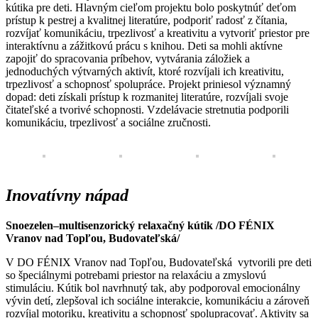
kútika pre deti. Hlavným cieľom projektu bolo poskytnúť deťom
prístup k pestrej a kvalitnej literatúre, podporiť radosť z čítania,
rozvíjať komunikáciu, trpezlivosť a kreativitu a vytvoriť priestor pre
interaktívnu a zážitkovú prácu s knihou.
Deti sa mohli aktívne
zapojiť do spracovania príbehov, vytvárania záložiek a
jednoduchých výtvarných aktivít, ktoré rozvíjali ich kreativitu,
trpezlivosť a schopnosť spolupráce.
Projekt priniesol významný
dopad: deti získali prístup k rozmanitej literatúre, rozvíjali svoje
čitateľské a tvorivé schopnosti. Vzdelávacie stretnutia podporili
komunikáciu, trpezlivosť a sociálne zručnosti.
Inovatívny nápad
Snoezelen–multisenzorický relaxačný kútik /DO FÉNIX
Vranov nad Topľou, Budovateľská/
V DO FÉNIX Vranov nad T
opľou, Budovateľská vytvorili pre deti
so špeciálnymi potrebami priestor na relaxáciu a zmyslovú
stimuláciu. Kútik bol navrhnutý tak, aby podporoval emocionálny
vývin detí, zlepšoval ich sociálne interakcie, komunikáciu a zároveň
rozvíjal motoriku, kreativitu a schopnosť spolupracovať. Aktivity sa