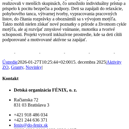
realizovali v menších skupinách, čo umožnilo individuálny prístup a
prispelo k pocitu bezpečia a podpory. Deti sa zapájali do relaxácie,
pohybového tanca, výtvarnej tvorby, vypracovania pracovných
listov, do čítania rozprávky a oboznámili sa s vývojom motýľa.
Takto mohli nielen získať nové poznatky o prírode a životnom cykle
motýľa, ale aj rozvíja
ť zmyslové vnímanie, motoriku a tvorivé
schopnosti. Projekt vytvoril inkluzívne prostredie, kde sa deti cítili
podporované a motivované aktívne sa zapájať.
Ústredie
2026-01-27T10:25:44+02:00
15. decembra 2025
|
Aktivity
ZO
,
Granty
,
Novinky
|
Kontakt
Detská organizácia FÉNIX, o. z.
Račianska 72
831 03 Bratislava 3
+421 918 486 034
+421 244 636 371
fenix@do-fenix.sk