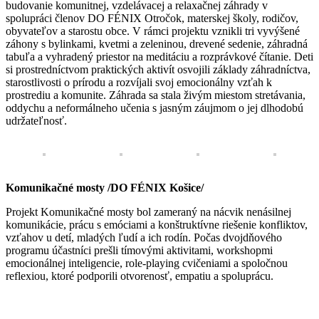
budovanie komunitnej, vzdelávacej a relaxačnej záhrady v
spolupráci členov DO FÉNIX Otročok, materskej školy, rodičov,
obyvateľov a starostu obce. V rámci projektu vznikli tri vyvýšené
záhony s bylinkami, kvetmi a zeleninou, drevené sedenie, záhradná
tabuľa a vyhradený priestor na meditáciu a rozprávkové čítanie. Deti
si prostredníctvom praktických aktivít osvojili základy záhradníctva,
starostlivosti o prírodu a rozvíjali svoj emocionálny vzťah k
prostrediu a komunite. Záhrada sa stala živým miestom stretávania,
oddychu a neformálneho učenia s jasným záujmom o jej dlhodobú
udržateľnosť.
Komunikačné mosty /DO FÉNIX Košice/
Projekt
Komunikačné mosty
bol zameraný na nácvik nenásilnej
komunikácie, prácu s emóciami a konštruktívne riešenie konfliktov,
vzťahov u detí, mladých ľudí a ich rodín. Počas dvojdňového
programu účastníci prešli tímovými aktivitami, workshopmi
emocionálnej inteligencie, role-playing cvičeniami a spoločnou
reflexiou, ktoré podporili otvorenosť, empatiu a spoluprácu.