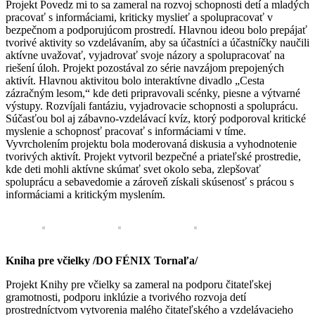
Projekt Povedz mi to sa zameral na rozvoj schopnosti detí a mladých
pracovať s informáciami, kriticky myslieť a spolupracovať v
bezpečnom a podporujúcom prostredí. Hlavnou ideou bolo prepájať
tvorivé aktivity so vzdelávaním, aby sa účastníci a účastníčky naučili
aktívne uvažovať, vyjadrovať svoje názory a spolupracovať na
riešení úloh. Projekt pozostával zo série navzájom prepojených
aktivít. Hlavnou aktivitou bolo interaktívne divadlo „Cesta
zázračným lesom,“ kde deti pripravovali scénky, piesne a výtvarné
výstupy. Rozvíjali fantáziu, vyjadrovacie schopnosti a spoluprácu.
Súčasťou bol aj zábavno-vzdelávací kvíz, ktorý podporoval kritické
myslenie a schopnosť pracovať s informáciami v tíme.
Vyvrcholením projektu bola moderovaná diskusia a vyhodnotenie
tvorivých aktivít. Projekt vytvoril bezpečné a priateľské prostredie,
kde deti mohli aktívne skúmať svet okolo seba, zlepšovať
spoluprácu a sebavedomie a zároveň získali skúsenosť s prácou s
informáciami a kritickým myslením.
Kniha pre včielky /DO FÉNIX Tornaľa/
Projekt Knihy pre včielky sa zameral na podporu čitateľskej
gramotnosti, podporu inklúzie a tvorivého rozvoja detí
prostredníctvom vytvorenia malého čitateľského a vzdelávacieho