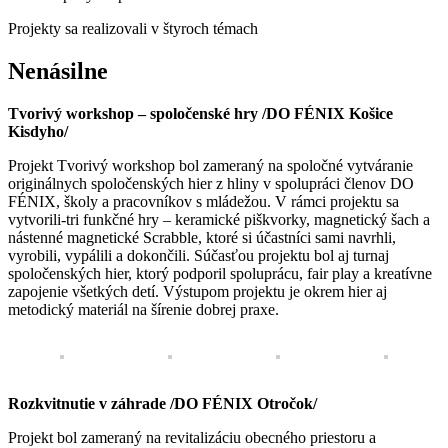
Projekty sa realizovali v štyroch témach
Nenásilne
Tvorivý workshop – spoločenské hry /DO FÉNIX Košice
Kisdyho/
Projekt Tvorivý workshop bol zameraný na spoločné vytváranie
originálnych spoločenských hier z hliny v spolupráci členov DO
FÉNIX, školy a pracovníkov s mládežou. V rámci projektu sa
vytvorili-tri funkčné hry – keramické piškvorky, magnetický šach a
nástenné magnetické Scrabble, ktoré si účastníci sami navrhli,
vyrobili, vypálili a dokončili. Súčasťou projektu bol aj turnaj
spoločenských hier, ktorý podporil spoluprácu, fair play a kreatívne
zapojenie všetkých detí. Výstupom projektu je okrem hier aj
metodický materiál na šírenie dobrej praxe.
Rozkvitnutie v záhrade /DO FÉNIX Otročok/
Projekt bol zameraný na revitalizáciu obecného priestoru a