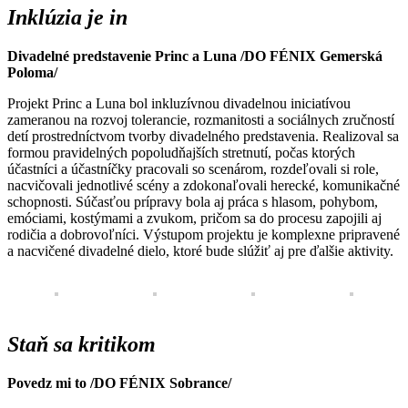
Inklúzia je in
Divadelné predstavenie Princ a Luna /DO FÉNIX Gemerská
Poloma/
Projekt Princ a Luna bol inkluzívnou divadelnou iniciatívou
zameranou na rozvoj tolerancie, rozmanitosti a sociálnych zručností
detí prostredníctvom tvorby divadelného predstavenia. Realizoval sa
formou pravidelných popoludňajších stretnutí, počas ktorých
účastníci a účastníčky pracovali so scenárom, rozdeľovali si role,
nacvičovali jednotlivé scény a zdokonaľovali herecké, komunikačné
schopnosti. Súčasťou prípravy bola aj práca s hlasom, pohybom,
emóciami, kostýmami a zvukom, pričom sa do procesu zapojili aj
rodičia a dobrovoľníci. Výstupom projektu je komplexne pripravené
a nacvičené divadelné dielo, ktoré bude slúžiť aj pre ďalšie aktivity.
Staň sa kritikom
Povedz mi to /DO FÉNIX Sobrance/