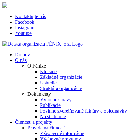
Skip
to
content
Kontaktujte nás
Facebook
Instagram
Youtube
Domov
O nás
O Fénixe
Kto sme
Základné organizácie
Ústredie
Štruktúra organizácie
Dokumenty
Výročné správy
Publikácie
Povinne zverejňované faktúry a objednávky
Na stiahnutie
Činnosť a projekty
Pravidelná činnosť
Všeobecné informácie
Výchovné programy