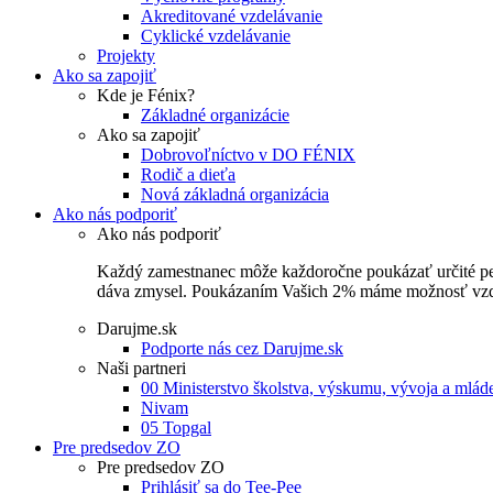
Akreditované vzdelávanie
Cyklické vzdelávanie
Projekty
Ako sa zapojiť
Kde je Fénix?
Základné organizácie
Ako sa zapojiť
Dobrovoľníctvo v DO FÉNIX
Rodič a dieťa
Nová základná organizácia
Ako nás podporiť
Ako nás podporiť
Každý zamestnanec môže každoročne poukázať určité perce
dáva zmysel. Poukázaním Vašich 2% máme možnosť vzdel
Darujme.sk
Podporte nás cez Darujme.sk
Naši partneri
00 Ministerstvo školstva, výskumu, vývoja a mlá
Nivam
05 Topgal
Pre predsedov ZO
Pre predsedov ZO
Prihlásiť sa do Tee-Pee