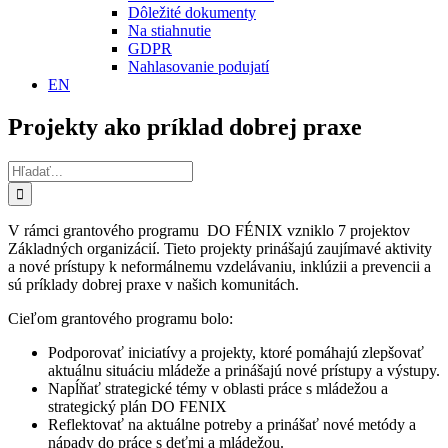
Dôležité dokumenty
Na stiahnutie
GDPR
Nahlasovanie podujatí
EN
Projekty ako príklad dobrej praxe
Hľadať:
V rámci grantového programu DO FÉNIX vzniklo 7 projektov
Základných organizácií. Tieto projekty prinášajú zaujímavé aktivity
a nové prístupy k neformálnemu vzdelávaniu, inklúzii a prevencii a
sú príklady dobrej praxe v našich komunitách.
Cieľom grantového programu bolo:
Podporovať iniciatívy a projekty, ktoré pomáhajú zlepšovať
aktuálnu situáciu mládeže a prinášajú nové prístupy a výstupy.
Napĺňať strategické témy v oblasti práce s mládežou a
strategický plán DO FENIX
Reflektovať na aktuálne potreby a prinášať nové metódy a
nápady do práce s deťmi a mládežou.