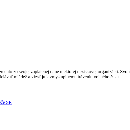
nto zo svojej zaplatenej dane niektorej neziskovej organizácii. Svoj
ávať mládež a viesť ju k zmysluplnému tráveniu voľného času.
deže SR