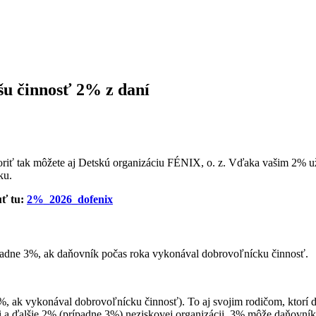
šu činnosť 2% z daní
oriť tak môžete aj Detskú organizáciu FÉNIX, o. z. Vďaka vašim 2% u
ku.
uť tu:
2%_2026_dofenix
ípadne 3%, ak daňovník počas roka vykonával dobrovoľnícku činnosť.
 ak vykonával dobrovoľnícku činnosť). To aj svojim rodičom, ktorí d
a ďalšie 2% (prípadne 3%) neziskovej organizácii. 3% môže daňovník