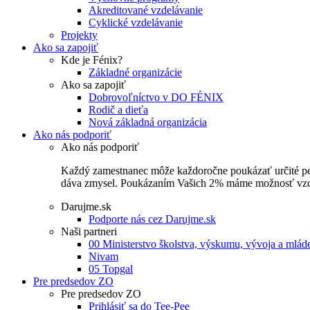
Akreditované vzdelávanie
Cyklické vzdelávanie
Projekty
Ako sa zapojiť
Kde je Fénix?
Základné organizácie
Ako sa zapojiť
Dobrovoľníctvo v DO FÉNIX
Rodič a dieťa
Nová základná organizácia
Ako nás podporiť
Ako nás podporiť
Každý zamestnanec môže každoročne poukázať určité perce
dáva zmysel. Poukázaním Vašich 2% máme možnosť vzdel
Darujme.sk
Podporte nás cez Darujme.sk
Naši partneri
00 Ministerstvo školstva, výskumu, vývoja a mlá
Nivam
05 Topgal
Pre predsedov ZO
Pre predsedov ZO
Prihlásiť sa do Tee-Pee