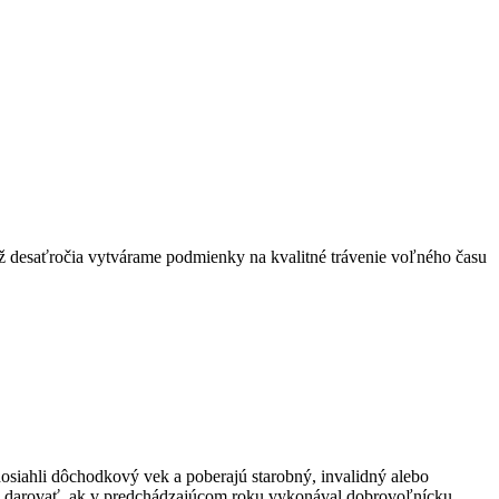
ž desaťročia vytvárame podmienky na kvalitné trávenie voľného času
osiahli dôchodkový vek a poberajú starobný, invalidný alebo
 darovať, ak v predchádzajúcom roku vykonával dobrovoľnícku