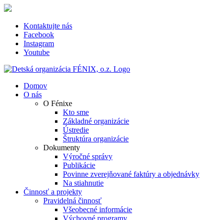
Skip
to
content
Kontaktujte nás
Facebook
Instagram
Youtube
Domov
O nás
O Fénixe
Kto sme
Základné organizácie
Ústredie
Štruktúra organizácie
Dokumenty
Výročné správy
Publikácie
Povinne zverejňované faktúry a objednávky
Na stiahnutie
Činnosť a projekty
Pravidelná činnosť
Všeobecné informácie
Výchovné programy