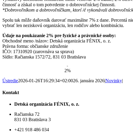
činnosť a získal o tom potvrdenie o dobrovoľníckej činnosti.
*Dobrovoľníkom a dobrovoľníčkam, ktorí /é vykonávali dobrovoľníc
Spolu tak môže daňovník darovať maximálne 7% z dane. Percentá nie 
vybrať len neziskovú organizáciu, len rodičov alebo kombináciu.
Údaje na poukázanie 2% pre fyzické a právnické osoby:
Obchodné meno /názov: Detská organizácia FÉNIX, o. z.
Právna forma: občianske združenie
IČO: 17310920 (zarovnáva sa sprava)
Sídlo: Račianska 1572/72, 831 03 Bratislava
2%
Ústredie
2026-01-26T16:29:34+02:00
26. januára 2026
|
Novinky
|
Kontakt
Detská organizácia FÉNIX, o. z.
Račianska 72
831 03 Bratislava 3
+421 918 486 034