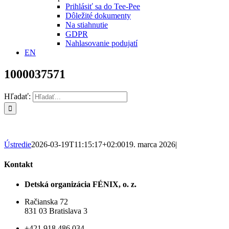
Prihlásiť sa do Tee-Pee
Dôležité dokumenty
Na stiahnutie
GDPR
Nahlasovanie podujatí
EN
1000037571
Hľadať:
Ústredie
2026-03-19T11:15:17+02:00
19. marca 2026
|
Kontakt
Detská organizácia FÉNIX, o. z.
Račianska 72
831 03 Bratislava 3
+421 918 486 034