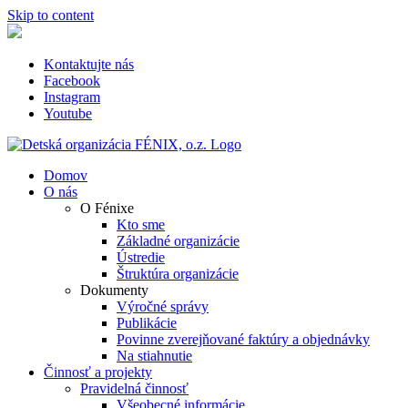
Skip to content
Kontaktujte nás
Facebook
Instagram
Youtube
Domov
O nás
O Fénixe
Kto sme
Základné organizácie
Ústredie
Štruktúra organizácie
Dokumenty
Výročné správy
Publikácie
Povinne zverejňované faktúry a objednávky
Na stiahnutie
Činnosť a projekty
Pravidelná činnosť
Všeobecné informácie