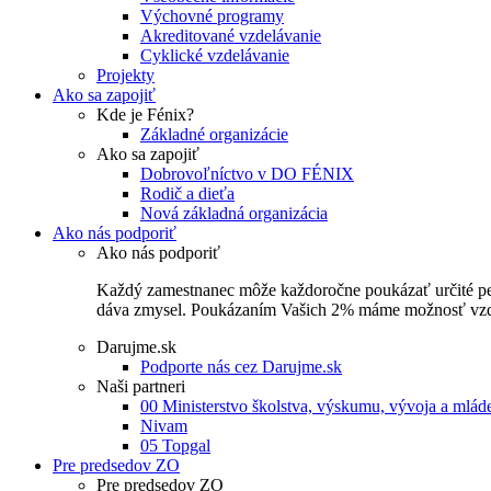
Výchovné programy
Akreditované vzdelávanie
Cyklické vzdelávanie
Projekty
Ako sa zapojiť
Kde je Fénix?
Základné organizácie
Ako sa zapojiť
Dobrovoľníctvo v DO FÉNIX
Rodič a dieťa
Nová základná organizácia
Ako nás podporiť
Ako nás podporiť
Každý zamestnanec môže každoročne poukázať určité perce
dáva zmysel. Poukázaním Vašich 2% máme možnosť vzdel
Darujme.sk
Podporte nás cez Darujme.sk
Naši partneri
00 Ministerstvo školstva, výskumu, vývoja a mlá
Nivam
05 Topgal
Pre predsedov ZO
Pre predsedov ZO