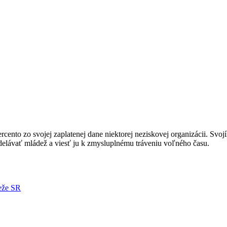
nto zo svojej zaplatenej dane niektorej neziskovej organizácii. Svoj
ávať mládež a viesť ju k zmysluplnému tráveniu voľného času.
deže SR