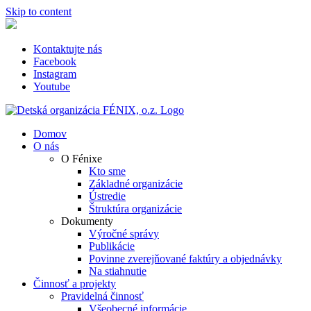
Skip to content
Kontaktujte nás
Facebook
Instagram
Youtube
Domov
O nás
O Fénixe
Kto sme
Základné organizácie
Ústredie
Štruktúra organizácie
Dokumenty
Výročné správy
Publikácie
Povinne zverejňované faktúry a objednávky
Na stiahnutie
Činnosť a projekty
Pravidelná činnosť
Všeobecné informácie