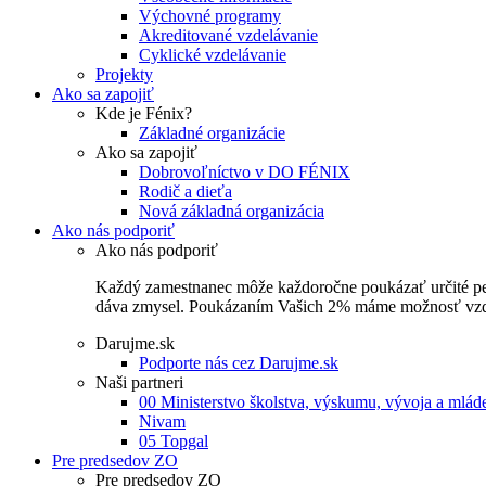
Výchovné programy
Akreditované vzdelávanie
Cyklické vzdelávanie
Projekty
Ako sa zapojiť
Kde je Fénix?
Základné organizácie
Ako sa zapojiť
Dobrovoľníctvo v DO FÉNIX
Rodič a dieťa
Nová základná organizácia
Ako nás podporiť
Ako nás podporiť
Každý zamestnanec môže každoročne poukázať určité perce
dáva zmysel. Poukázaním Vašich 2% máme možnosť vzdel
Darujme.sk
Podporte nás cez Darujme.sk
Naši partneri
00 Ministerstvo školstva, výskumu, vývoja a mlá
Nivam
05 Topgal
Pre predsedov ZO
Pre predsedov ZO