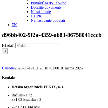
Prihlásiť sa do Tee-Pee
Dôležité dokumenty
Na stiahnutie
GDPR
Nahlasovanie podujatí
EN
d96bb402-9f2a-4359-a683-86758041cccb
Hľadať:
Ústredie
2026-03-19T11:28:10+02:00
19. marca 2026
|
Kontakt
Detská organizácia FÉNIX, o. z.
Račianska 72
831 03 Bratislava 3
+421 918 486 034