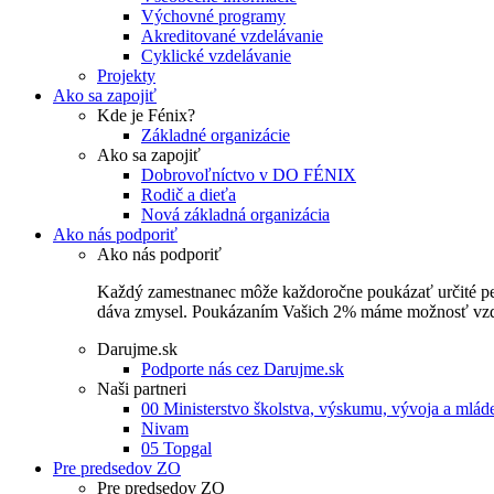
Výchovné programy
Akreditované vzdelávanie
Cyklické vzdelávanie
Projekty
Ako sa zapojiť
Kde je Fénix?
Základné organizácie
Ako sa zapojiť
Dobrovoľníctvo v DO FÉNIX
Rodič a dieťa
Nová základná organizácia
Ako nás podporiť
Ako nás podporiť
Každý zamestnanec môže každoročne poukázať určité perce
dáva zmysel. Poukázaním Vašich 2% máme možnosť vzdel
Darujme.sk
Podporte nás cez Darujme.sk
Naši partneri
00 Ministerstvo školstva, výskumu, vývoja a mlá
Nivam
05 Topgal
Pre predsedov ZO
Pre predsedov ZO