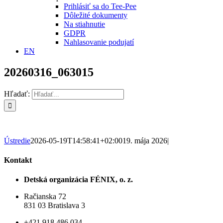
Prihlásiť sa do Tee-Pee
Dôležité dokumenty
Na stiahnutie
GDPR
Nahlasovanie podujatí
EN
20260316_063015
Hľadať:
Ústredie
2026-05-19T14:58:41+02:00
19. mája 2026
|
Kontakt
Detská organizácia FÉNIX, o. z.
Račianska 72
831 03 Bratislava 3
+421 918 486 034