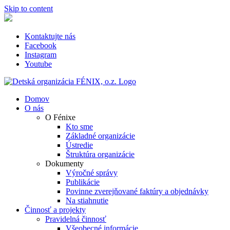
Skip to content
Kontaktujte nás
Facebook
Instagram
Youtube
Domov
O nás
O Fénixe
Kto sme
Základné organizácie
Ústredie
Štruktúra organizácie
Dokumenty
Výročné správy
Publikácie
Povinne zverejňované faktúry a objednávky
Na stiahnutie
Činnosť a projekty
Pravidelná činnosť
Všeobecné informácie