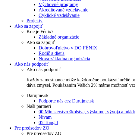
Výchovné programy
Akreditované vzdelávanie
Cyklické vzdelávanie
Projekty
Ako sa zapojiť
Kde je Fénix?
Základné organizácie
Ako sa zapojiť
Dobrovoľníctvo v DO FÉNIX
Rodič a dieťa
Nová základná organizácia
Ako nás podporiť
Ako nás podporiť
Každý zamestnanec môže každoročne poukázať určité perce
dáva zmysel. Poukázaním Vašich 2% máme možnosť vzdel
Darujme.sk
Podporte nás cez Darujme.sk
Naši partneri
00 Ministerstvo školstva, výskumu, vývoja a mlá
Nivam
05 Topgal
Pre predsedov ZO
Pre predsedov ZO