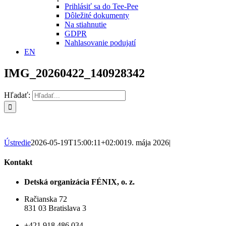
Prihlásiť sa do Tee-Pee
Dôležité dokumenty
Na stiahnutie
GDPR
Nahlasovanie podujatí
EN
IMG_20260422_140928342
Hľadať:
Ústredie
2026-05-19T15:00:11+02:00
19. mája 2026
|
Kontakt
Detská organizácia FÉNIX, o. z.
Račianska 72
831 03 Bratislava 3
+421 918 486 034