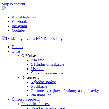
Skip to content
Kontaktujte nás
Facebook
Instagram
Youtube
Domov
O nás
O Fénixe
Kto sme
Základné organizácie
Ústredie
Štruktúra organizácie
Dokumenty
Výročné správy
Publikácie
Povinne zverejňované faktúry a objednávky
Na stiahnutie
Činnosť a projekty
Pravidelná činnosť
Všeobecné informácie