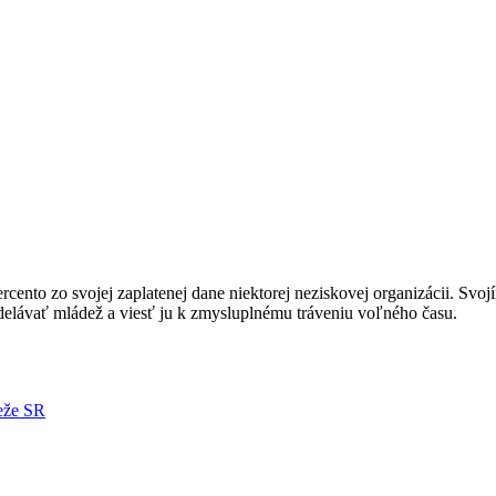
nto zo svojej zaplatenej dane niektorej neziskovej organizácii. Svoj
ávať mládež a viesť ju k zmysluplnému tráveniu voľného času.
deže SR