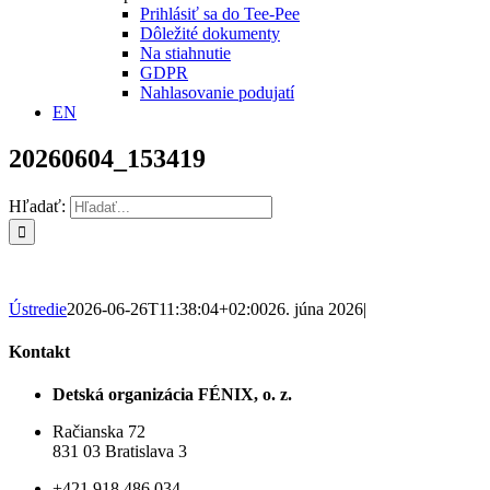
Prihlásiť sa do Tee-Pee
Dôležité dokumenty
Na stiahnutie
GDPR
Nahlasovanie podujatí
EN
20260604_153419
Hľadať:
Ústredie
2026-06-26T11:38:04+02:00
26. júna 2026
|
Kontakt
Detská organizácia FÉNIX, o. z.
Račianska 72
831 03 Bratislava 3
+421 918 486 034