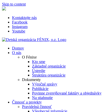
Skip to content
Kontaktujte nás
Facebook
Instagram
Youtube
Domov
O nás
O Fénixe
Kto sme
Základné organizácie
Ústredie
Štruktúra organizácie
Dokumenty
Výročné správy
Publikácie
Povinne zverejňované faktúry a objednávky
Na stiahnutie
Činnosť a projekty
Pravidelná činnosť
Všeobecné informácie