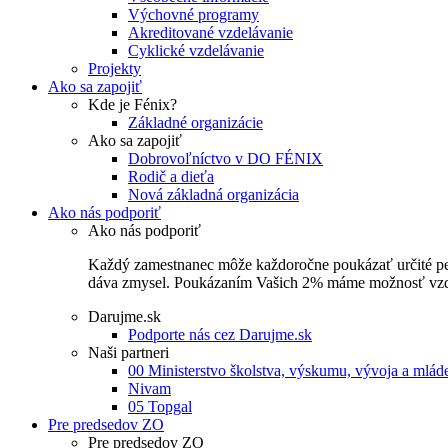
Výchovné programy
Akreditované vzdelávanie
Cyklické vzdelávanie
Projekty
Ako sa zapojiť
Kde je Fénix?
Základné organizácie
Ako sa zapojiť
Dobrovoľníctvo v DO FÉNIX
Rodič a dieťa
Nová základná organizácia
Ako nás podporiť
Ako nás podporiť
Každý zamestnanec môže každoročne poukázať určité perce
dáva zmysel. Poukázaním Vašich 2% máme možnosť vzdel
Darujme.sk
Podporte nás cez Darujme.sk
Naši partneri
00 Ministerstvo školstva, výskumu, vývoja a mlá
Nivam
05 Topgal
Pre predsedov ZO
Pre predsedov ZO