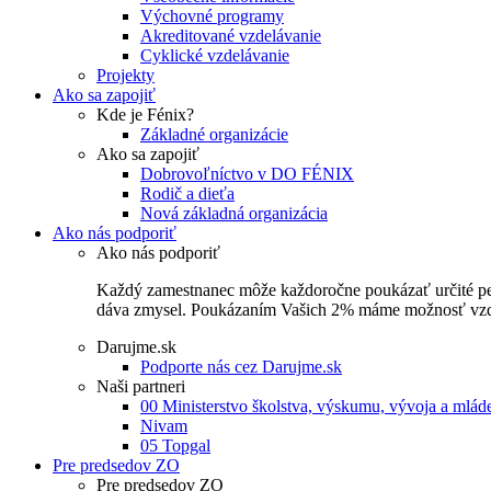
Výchovné programy
Akreditované vzdelávanie
Cyklické vzdelávanie
Projekty
Ako sa zapojiť
Kde je Fénix?
Základné organizácie
Ako sa zapojiť
Dobrovoľníctvo v DO FÉNIX
Rodič a dieťa
Nová základná organizácia
Ako nás podporiť
Ako nás podporiť
Každý zamestnanec môže každoročne poukázať určité perce
dáva zmysel. Poukázaním Vašich 2% máme možnosť vzdel
Darujme.sk
Podporte nás cez Darujme.sk
Naši partneri
00 Ministerstvo školstva, výskumu, vývoja a mlá
Nivam
05 Topgal
Pre predsedov ZO
Pre predsedov ZO