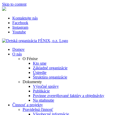
Skip to content
Kontaktujte nás
Facebook
Instagram
Youtube
Domov
O nás
O Fénixe
Kto sme
Základné organizácie
Ústredie
Štruktúra organizácie
Dokumenty
Výročné správy
Publikácie
Povinne zverejňované faktúry a objednávky
Na stiahnutie
Činnosť a projekty
Pravidelná činnosť
Všeobecné informácie