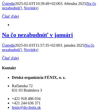
Ústredie
2025-02-03T10:39:49+02:00
3. februára 2025
|
Na čo
nezabudnúť!
,
Novinky
|
Čítať ďalej
Na čo nezabudnúť v januári
Ústredie
2025-01-03T11:57:35+02:00
3. januára 2025
|
Na čo
nezabudnúť!
,
Novinky
|
Čítať ďalej
Kontakt
Detská organizácia FÉNIX, o. z.
Račianska 72
831 03 Bratislava 3
+421 918 486 034
+421 244 636 371
fenix@do-fenix.sk