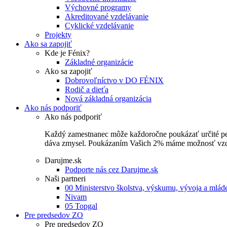
Výchovné programy
Akreditované vzdelávanie
Cyklické vzdelávanie
Projekty
Ako sa zapojiť
Kde je Fénix?
Základné organizácie
Ako sa zapojiť
Dobrovoľníctvo v DO FÉNIX
Rodič a dieťa
Nová základná organizácia
Ako nás podporiť
Ako nás podporiť
Každý zamestnanec môže každoročne poukázať určité perce
dáva zmysel. Poukázaním Vašich 2% máme možnosť vzdel
Darujme.sk
Podporte nás cez Darujme.sk
Naši partneri
00 Ministerstvo školstva, výskumu, vývoja a mlá
Nivam
05 Topgal
Pre predsedov ZO
Pre predsedov ZO