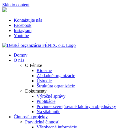
Skip to content
Kontaktujte nás
Facebook
Instagram
Youtube
Domov
O nás
O Fénixe
Kto sme
Základné organizácie
Ústredie
Štruktúra organizácie
Dokumenty
Výročné správy
Publikácie
Povinne zverejňované faktúry a objednávky
Na stiahnutie
Činnosť a projekty
Pravidelná činnosť
Všeobecné informácie