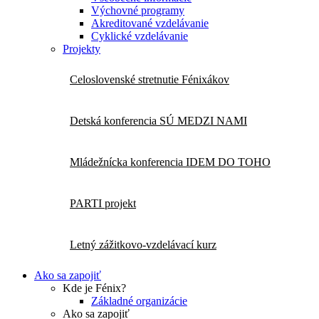
Výchovné programy
Akreditované vzdelávanie
Cyklické vzdelávanie
Projekty
Celoslovenské stretnutie Fénixákov
Detská konferencia SÚ MEDZI NAMI
Mládežnícka konferencia IDEM DO TOHO
PARTI projekt
Letný zážitkovo-vzdelávací kurz
Ako sa zapojiť
Kde je Fénix?
Základné organizácie
Ako sa zapojiť