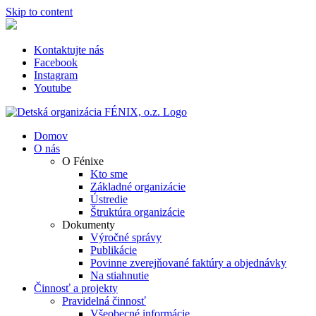
Skip to content
Kontaktujte nás
Facebook
Instagram
Youtube
Domov
O nás
O Fénixe
Kto sme
Základné organizácie
Ústredie
Štruktúra organizácie
Dokumenty
Výročné správy
Publikácie
Povinne zverejňované faktúry a objednávky
Na stiahnutie
Činnosť a projekty
Pravidelná činnosť
Všeobecné informácie