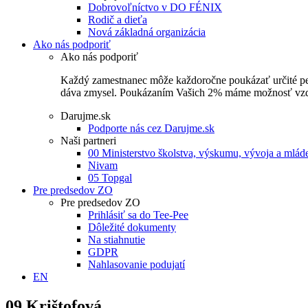
Dobrovoľníctvo v DO FÉNIX
Rodič a dieťa
Nová základná organizácia
Ako nás podporiť
Ako nás podporiť
Každý zamestnanec môže každoročne poukázať určité perce
dáva zmysel. Poukázaním Vašich 2% máme možnosť vzdel
Darujme.sk
Podporte nás cez Darujme.sk
Naši partneri
00 Ministerstvo školstva, výskumu, vývoja a mlá
Nivam
05 Topgal
Pre predsedov ZO
Pre predsedov ZO
Prihlásiť sa do Tee-Pee
Dôležité dokumenty
Na stiahnutie
GDPR
Nahlasovanie podujatí
EN
09 Krištofová