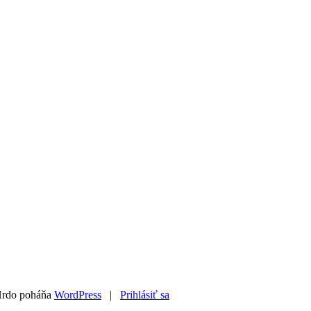
Hrdo poháňa
WordPress
|
Prihlásiť sa