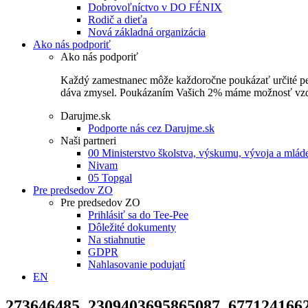
Dobrovoľníctvo v DO FÉNIX
Rodič a dieťa
Nová základná organizácia
Ako nás podporiť
Ako nás podporiť
Každý zamestnanec môže každoročne poukázať určité perce
dáva zmysel. Poukázaním Vašich 2% máme možnosť vzdel
Darujme.sk
Podporte nás cez Darujme.sk
Naši partneri
00 Ministerstvo školstva, výskumu, vývoja a mlá
Nivam
05 Topgal
Pre predsedov ZO
Pre predsedov ZO
Prihlásiť sa do Tee-Pee
Dôležité dokumenty
Na stiahnutie
GDPR
Nahlasovanie podujatí
EN
273646485_2309403695865087_677124166