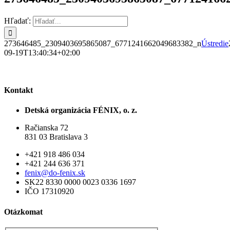
Hľadať:
273646485_2309403695865087_6771241662049683382_n
Ústredie
09-19T13:40:34+02:00
Kontakt
Detská organizácia FÉNIX, o. z.
Račianska 72
831 03 Bratislava 3
+421 918 486 034
+421 244 636 371
fenix@do-fenix.sk
SK22 8330 0000 0023 0336 1697
IČO 17310920
Otázkomat