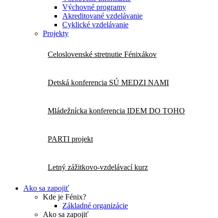
Výchovné programy
Akreditované vzdelávanie
Cyklické vzdelávanie
Projekty
Celoslovenské stretnutie Fénixákov
Detská konferencia SÚ MEDZI NAMI
Mládežnícka konferencia IDEM DO TOHO
PARTI projekt
Letný zážitkovo-vzdelávací kurz
Ako sa zapojiť
Kde je Fénix?
Základné organizácie
Ako sa zapojiť