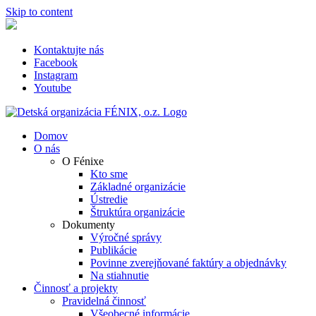
Skip to content
Kontaktujte nás
Facebook
Instagram
Youtube
Domov
O nás
O Fénixe
Kto sme
Základné organizácie
Ústredie
Štruktúra organizácie
Dokumenty
Výročné správy
Publikácie
Povinne zverejňované faktúry a objednávky
Na stiahnutie
Činnosť a projekty
Pravidelná činnosť
Všeobecné informácie