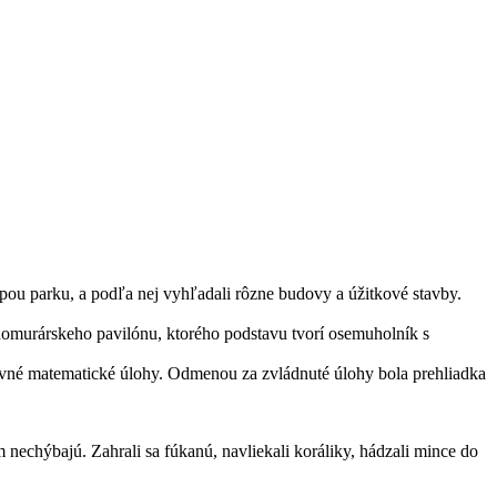
mapou parku, a podľa nej vyhľadali rôzne budovy a úžitkové stavby.
domurárskeho pavilónu, ktorého podstavu tvorí osemuholník s
zábavné matematické úlohy. Odmenou za zvládnuté úlohy bola prehliadka
nechýbajú. Zahrali sa fúkanú, navliekali koráliky, hádzali mince do