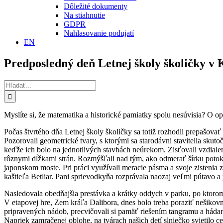
Dôležité dokumenty
Na stiahnutie
GDPR
Nahlasovanie podujatí
EN
Predposledný deň Letnej školy školičky 
Hľadať:
Myslíte si, že matematika a historické pamiatky spolu nesúvisia? O
Počas štvrtého dňa Letnej školy školičky sa totiž rozhodli prepašova
Pozorovali geometrické tvary, s ktorými sa starodávni stavitelia skutoč
keďže ich bolo na jednotlivých stavbách neúrekom. Zisťovali vzdial
rôznymi dĺžkami strán. Rozmýšľali nad tým, ako odmerať šírku potok
japonskom moste. Pri práci využívali meracie pásma a svoje zistenia 
kaštieľa Betliar. Pani sprievodkyňa rozprávala naozaj veľmi pútavo a 
Nasledovala obedňajšia prestávka a krátky oddych v parku, po ktorom 
V etapovej hre, Zem kráľa Dalibora, dnes bolo treba poraziť nešikovn
pripravených nádob, precvičovali si pamäť riešením tangramu a háda
Napriek zamračenej oblohe, na tvárach našich detí slniečko svietilo ce