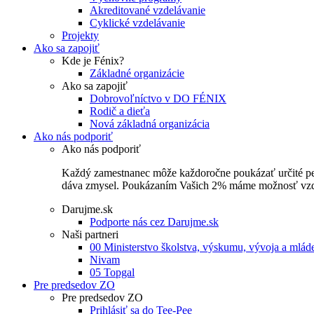
Akreditované vzdelávanie
Cyklické vzdelávanie
Projekty
Ako sa zapojiť
Kde je Fénix?
Základné organizácie
Ako sa zapojiť
Dobrovoľníctvo v DO FÉNIX
Rodič a dieťa
Nová základná organizácia
Ako nás podporiť
Ako nás podporiť
Každý zamestnanec môže každoročne poukázať určité perce
dáva zmysel. Poukázaním Vašich 2% máme možnosť vzdel
Darujme.sk
Podporte nás cez Darujme.sk
Naši partneri
00 Ministerstvo školstva, výskumu, vývoja a mlá
Nivam
05 Topgal
Pre predsedov ZO
Pre predsedov ZO
Prihlásiť sa do Tee-Pee