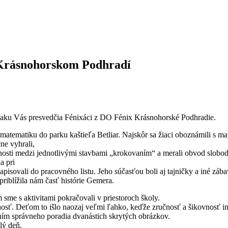
v Krásnohorskom Podhradí
 opaku Vás presvedčia Fénixáci z DO Fénix Krásnohorské Podhradie.
ť matematiku do parku kaštieľa Betliar. Najskôr sa žiaci oboznámili s 
ne vyhrali,
enosti medzi jednotlivými stavbami „krokovaním“ a merali obvod slobo
a pri
zapisovali do pracovného listu. Jeho súčasťou boli aj tajničky a iné 
priblížila nám časť histórie Gemera.
sme s aktivitami pokračovali v priestoroch školy.
osť. Deťom to išlo naozaj veľmi ľahko, keďže zručnosť a šikovnosť im 
ním správneho poradia dvanástich skrytých obrázkov.
lý deň.