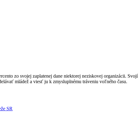
nto zo svojej zaplatenej dane niektorej neziskovej organizácii. Svoj
ávať mládež a viesť ju k zmysluplnému tráveniu voľného času.
deže SR