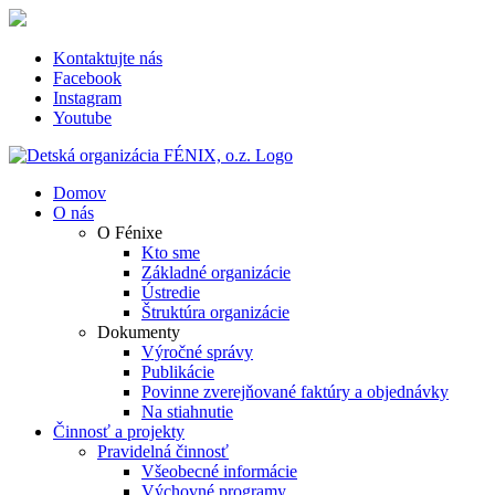
Skip
to
content
Kontaktujte nás
Facebook
Instagram
Youtube
Domov
O nás
O Fénixe
Kto sme
Základné organizácie
Ústredie
Štruktúra organizácie
Dokumenty
Výročné správy
Publikácie
Povinne zverejňované faktúry a objednávky
Na stiahnutie
Činnosť a projekty
Pravidelná činnosť
Všeobecné informácie
Výchovné programy