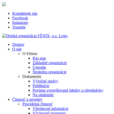
Skip
to
content
Kontaktujte nás
Facebook
Instagram
Youtube
Domov
O nás
O Fénixe
Kto sme
Základné organizácie
Ústredie
Štruktúra organizácie
Dokumenty
Výročné správy
Publikácie
Povinne zverejňované faktúry a objednávky
Na stiahnutie
Činnosť a projekty
Pravidelná činnosť
Všeobecné informácie
Výchovné programy