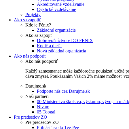
Akreditované vzdelávanie
Cyklické vzdelávanie
Projekty
Ako sa zapojiť
Kde je Fénix?
Základné organizácie
Ako sa zapojiť
Dobrovoľníctvo v DO FÉNIX
Rodič a dieťa
Nová základná organizácia
Ako nás podporiť
Ako nás podporiť
Každý zamestnanec môže každoročne poukázať určité perce
dáva zmysel. Poukázaním Vašich 2% máme možnosť vzdel
Darujme.sk
Podporte nás cez Darujme.sk
Naši partneri
00 Ministerstvo školstva, výskumu, vývoja a mlá
Nivam
05 Topgal
Pre predsedov ZO
Pre predsedov ZO
Prihlásiť sa do Tee-Pee