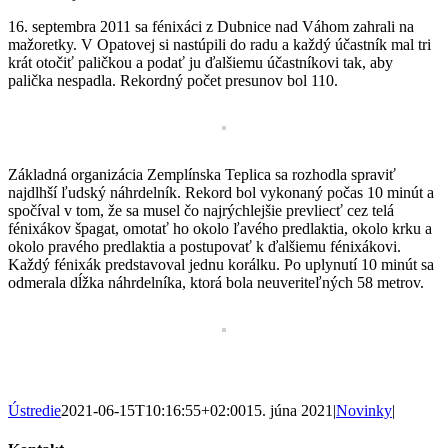
16. septembra 2011 sa fénixáci z Dubnice nad Váhom zahrali na
mažoretky. V Opatovej si nastúpili do radu a každý účastník mal tri
krát otočiť paličkou a podať ju ďalšiemu účastníkovi tak, aby
palička nespadla. Rekordný počet presunov bol 110.
Základná organizácia Zemplínska Teplica sa rozhodla spraviť
najdlhší ľudský náhrdelník. Rekord bol vykonaný počas 10 minút a
spočíval v tom, že sa musel čo najrýchlejšie prevliecť cez telá
fénixákov špagat, omotať ho okolo ľavého predlaktia, okolo krku a
okolo pravého predlaktia a postupovať k ďalšiemu fénixákovi.
Každý fénixák predstavoval jednu korálku. Po uplynutí 10 minút sa
odmerala dĺžka náhrdelníka, ktorá bola neuveriteľných 58 metrov.
Ústredie
2021-06-15T10:16:55+02:00
15. júna 2021
|
Novinky
|