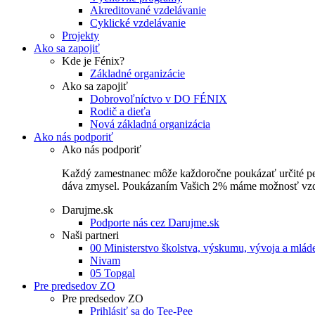
Akreditované vzdelávanie
Cyklické vzdelávanie
Projekty
Ako sa zapojiť
Kde je Fénix?
Základné organizácie
Ako sa zapojiť
Dobrovoľníctvo v DO FÉNIX
Rodič a dieťa
Nová základná organizácia
Ako nás podporiť
Ako nás podporiť
Každý zamestnanec môže každoročne poukázať určité perce
dáva zmysel. Poukázaním Vašich 2% máme možnosť vzdel
Darujme.sk
Podporte nás cez Darujme.sk
Naši partneri
00 Ministerstvo školstva, výskumu, vývoja a mlá
Nivam
05 Topgal
Pre predsedov ZO
Pre predsedov ZO
Prihlásiť sa do Tee-Pee