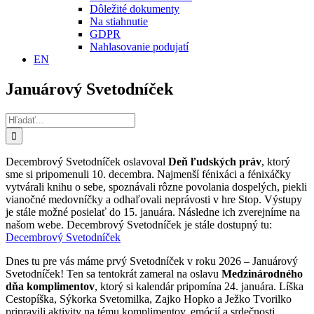
Dôležité dokumenty
Na stiahnutie
GDPR
Nahlasovanie podujatí
EN
Januárový Svetodníček
Hľadať:
Decembrový Svetodníček oslavoval
Deň ľudských práv
, ktorý
sme si pripomenuli 10. decembra. Najmenší fénixáci a fénixáčky
vytvárali knihu o sebe, spoznávali rôzne povolania dospelých, piekli
vianočné medovníčky a odhaľovali neprávosti v hre Stop. Výstupy
je stále možné posielať do 15. januára. Následne ich zverejníme na
našom webe. Decembrový Svetodníček je stále dostupný tu:
Decembrový Svetodníček
Dnes tu pre vás máme prvý Svetodníček v roku 2026 – Januárový
Svetodníček! Ten sa tentokrát zameral na oslavu
Medzinárodného
dňa komplimentov
, ktorý si kalendár pripomína 24. januára. Líška
Cestopíška, Sýkorka Svetomilka, Zajko Hopko a Ježko Tvorilko
pripravili aktivity na tému komplimentov, emócií a srdečnosti.