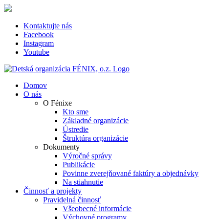
Skip
to
content
Kontaktujte nás
Facebook
Instagram
Youtube
Domov
O nás
O Fénixe
Kto sme
Základné organizácie
Ústredie
Štruktúra organizácie
Dokumenty
Výročné správy
Publikácie
Povinne zverejňované faktúry a objednávky
Na stiahnutie
Činnosť a projekty
Pravidelná činnosť
Všeobecné informácie
Výchovné programy