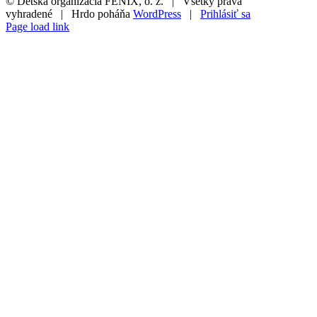
© Detská organizácia FÉNIX, o. z. | Všetky práva
vyhradené | Hrdo poháňa
WordPress
|
Prihlásiť sa
Page load link