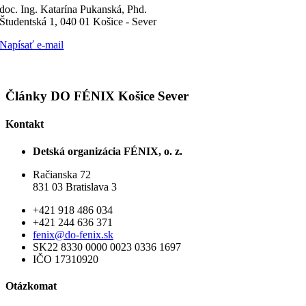
doc. Ing. Katarína Pukanská, Phd.
Študentská 1, 040 01 Košice - Sever
Napísať e-mail
Články DO FÉNIX Košice Sever
Kontakt
Detská organizácia FÉNIX, o. z.
Račianska 72
831 03 Bratislava 3
+421 918 486 034
+421 244 636 371
fenix@do-fenix.sk
SK22 8330 0000 0023 0336 1697
IČO 17310920
Otázkomat