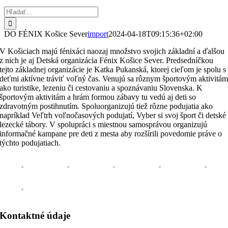
Hľadať:
DO FÉNIX Košice Sever
import
2024-04-18T09:15:36+02:00
V Košiciach majú fénixáci naozaj množstvo svojich základní a ďalšou
z nich je aj Detská organizácia Fénix Košice Sever. Predsedníčkou
tejto základnej organizácie je Katka Pukanská, ktorej cieľom je spolu s
deťmi aktívne tráviť voľný čas. Venujú sa rôznym športovým aktivitá
ako turistike, lezeniu či cestovaniu a spoznávaniu Slovenska. K
športovým aktivitám a hrám formou zábavy tu vedú aj deti so
zdravotným postihnutím. Spoluorganizujú tiež rôzne podujatia ako
napríklad Veľtrh voľnočasových podujatí, Vyber si svoj šport či detské
lezecké tábory. V spolupráci s miestnou samosprávou organizujú
informačné kampane pre deti z mesta aby rozšírili povedomie práve o
týchto podujatiach.
Kontaktné údaje