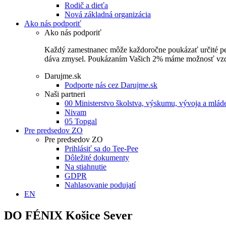
Rodič a dieťa
Nová základná organizácia
Ako nás podporiť
Ako nás podporiť
Každý zamestnanec môže každoročne poukázať určité perce
dáva zmysel. Poukázaním Vašich 2% máme možnosť vzdel
Darujme.sk
Podporte nás cez Darujme.sk
Naši partneri
00 Ministerstvo školstva, výskumu, vývoja a mlá
Nivam
05 Topgal
Pre predsedov ZO
Pre predsedov ZO
Prihlásiť sa do Tee-Pee
Dôležité dokumenty
Na stiahnutie
GDPR
Nahlasovanie podujatí
EN
DO FÉNIX Košice Sever