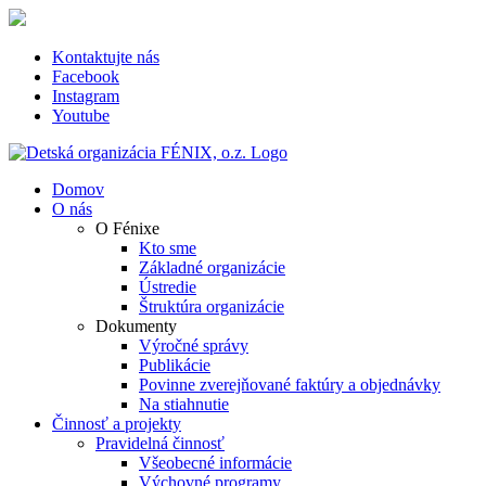
Skip
to
content
Kontaktujte nás
Facebook
Instagram
Youtube
Domov
O nás
O Fénixe
Kto sme
Základné organizácie
Ústredie
Štruktúra organizácie
Dokumenty
Výročné správy
Publikácie
Povinne zverejňované faktúry a objednávky
Na stiahnutie
Činnosť a projekty
Pravidelná činnosť
Všeobecné informácie
Výchovné programy