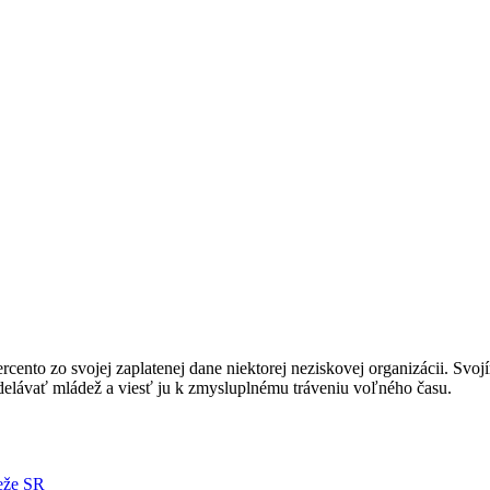
nto zo svojej zaplatenej dane niektorej neziskovej organizácii. Svoj
ávať mládež a viesť ju k zmysluplnému tráveniu voľného času.
deže SR