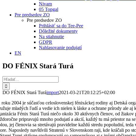
Nivam
05 Topgal
Pre predsedov ZO
Pre predsedov ZO
Prihlásiť sa do Tee-Pee
Dôležité dokumenty
Na stiahnutie
GDPR
Nahlasovanie podujatí
EN
DO FÉNIX Stará Turá
Hľadať:
DO FÉNIX Stará Turá
import
2021-03-21T20:12:25+02:00
 roku 2004 je súčasťou celoslovenskej fénixáckej rodiny aj Detská org
ružuje mladých ľudí a vedie ich nielen k láske a ochrane prírody ale 
ganizácia Fénix Stará Turá niečo okolo 30 aktívnych členov, od žiakov 
ždoročne pripravujú mnoho podujatí a akcií, každý tu má priestor na s
olou, jej členovia sa stretávajú pravidelne každú stredu popoludní, ted
bore. Naposledy navštívili Stratenú v Slovenskom raji, kde kráčali po 
 Starej Turej aktívne spolupracujú so samosprávou aj s inými občiansky