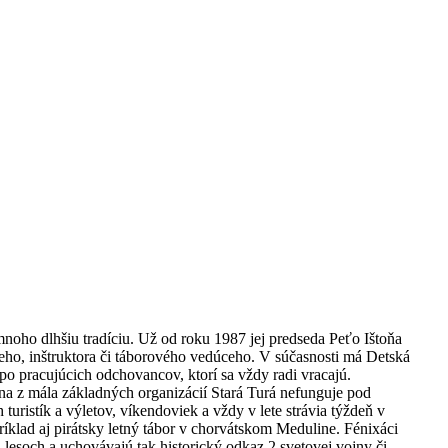
mnoho dlhšiu tradíciu. Už od roku 1987 jej predseda Peťo Ištoňa
ceho, inštruktora či táborového vedúceho. V súčasnosti má Detská
po pracujúcich odchovancov, ktorí sa vždy radi vracajú.
na z mála základných organizácií Stará Turá nefunguje pod
uristík a výletov, víkendoviek a vždy v lete strávia týždeň v
íklad aj pirátsky letný tábor v chorvátskom Meduline. Fénixáci
 lesoch a uchovávajú tak historický odkaz 2.svetovej vojny či