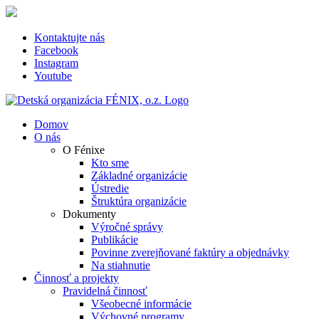
Skip
to
content
Kontaktujte nás
Facebook
Instagram
Youtube
Domov
O nás
O Fénixe
Kto sme
Základné organizácie
Ústredie
Štruktúra organizácie
Dokumenty
Výročné správy
Publikácie
Povinne zverejňované faktúry a objednávky
Na stiahnutie
Činnosť a projekty
Pravidelná činnosť
Všeobecné informácie
Výchovné programy