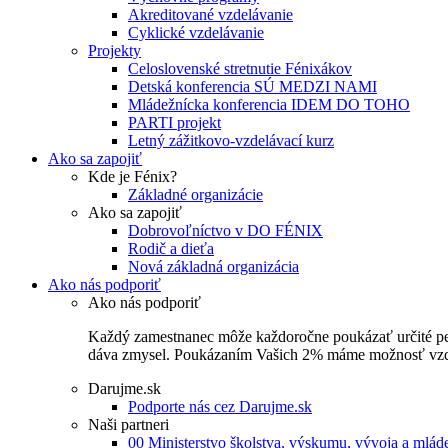
Akreditované vzdelávanie
Cyklické vzdelávanie
Projekty
Celoslovenské stretnutie Fénixákov
Detská konferencia SÚ MEDZI NAMI
Mládežnícka konferencia IDEM DO TOHO
PARTI projekt
Letný zážitkovo-vzdelávací kurz
Ako sa zapojiť
Kde je Fénix?
Základné organizácie
Ako sa zapojiť
Dobrovoľníctvo v DO FÉNIX
Rodič a dieťa
Nová základná organizácia
Ako nás podporiť
Ako nás podporiť
Každý zamestnanec môže každoročne poukázať určité perce
dáva zmysel. Poukázaním Vašich 2% máme možnosť vzdel
Darujme.sk
Podporte nás cez Darujme.sk
Naši partneri
00 Ministerstvo školstva, výskumu, vývoja a mlá