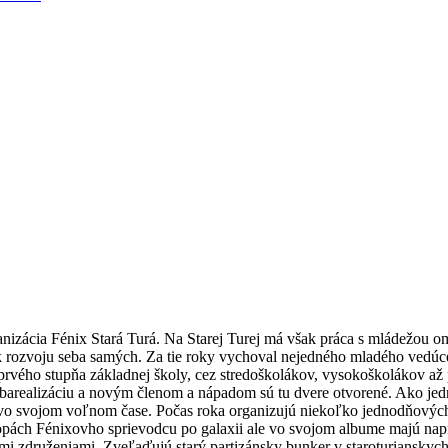
anizácia Fénix Stará Turá. Na Starej Turej má však práca s mládežou o
aj k rozvoju seba samých. Za tie roky vychoval nejedného mladého vedú
prvého stupňa základnej školy, cez stredoškolákov, vysokoškolákov až 
ebarealizáciu a novým členom a nápadom sú tu dvere otvorené. Ako jed
a vo svojom voľnom čase. Počas roka organizujú niekoľko jednodňových t
stopách Fénixovho sprievodcu po galaxii ale vo svojom albume majú napr
mi združeniami. Zveľaďujú starý partizánsky bunker v staroturianskych