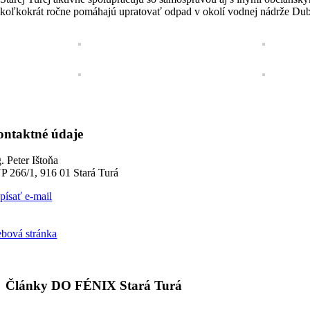
ekoľkokrát ročne pomáhajú upratovať odpad v okolí vodnej nádrže Dub
ntaktné údaje
. Peter Ištoňa
P 266/1, 916 01 Stará Turá
písať e-mail
bová stránka
Články DO FÉNIX Stará Turá